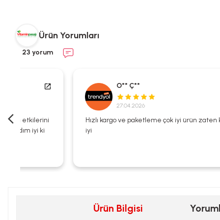
Ürün Yorumları
23 yorum
O** Ç**
27.04.2026
i
Hızlı kargo ve paketleme çok iyi ürün zaten kalitesi çok
iyi
Ürün Bilgisi
Yorum