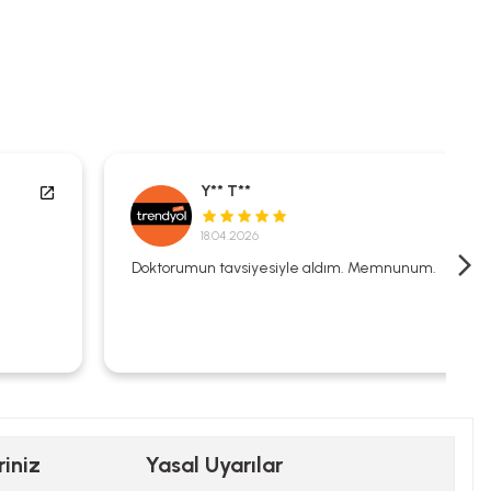
Y** T**
18.04.2026
Doktorumun tavsiyesiyle aldım. Memnunum.
riniz
Yasal Uyarılar