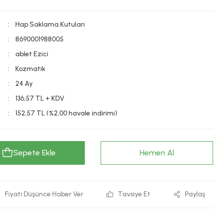
Hap Saklama Kutuları
8690001988005
ablet Ezici
Kozmatik
24 Ay
136,57 TL + KDV
152,57 TL (%2,00 havale indirimi)
Sepete Ekle
Hemen Al
Fiyatı Düşünce Haber Ver
Tavsiye Et
Paylaş