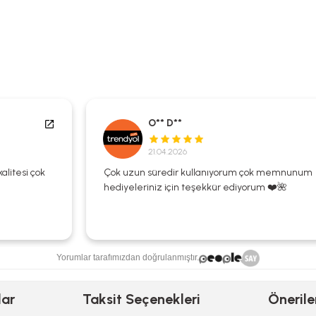
O** D**
21.04.2026
Çok uzun süredir kullanıyorum çok memnunum
hediyeleriniz için teşekkür ediyorum ❤️🌺
Yorumlar tarafımızdan doğrulanmıştır.
lar
Taksit Seçenekleri
Önerile