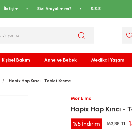
İletişim
Sizi Arayalım mı?
S.S.S
Kişisel Bakım
Anne ve Bebek
Medikal Yaşam
Hapix Hap Kırıcı - Tablet Kesme
Mor Elma
Hapix Hap Kırıcı - 
%5
İndirim
163,88 TL