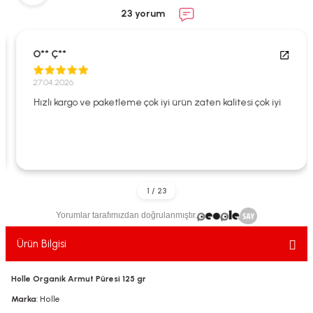
ekler
ve Sabunları
yotlar
23 yorum
e Losyonlar
sterler
O** Ç**
klar
27.04.2026
Hızlı kargo ve paketleme çok iyi ürün zaten kalitesi çok iyi
leri
Yorumlar tarafımızdan doğrulanmıştır.
Ürün Bilgisi
Holle Organik Armut Püresi 125 gr
Marka
: Holle