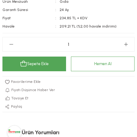
Ürün Mevzuatı
Gıda
kımı
e Mendilleri
ri
Garanti Süresi
24 Ay
Fiyat
234,85 TL + KDV
llagen Cilt Bakımı
ve Emzikleri
Hijyeni
Kovucular
Havale
209,21 TL (%2,00 havale indirimi)
uları
kımı
gler
ty Collagen
ları
Sepete Ekle
Hemen Al
ar, Şekerler
ünleri
ar
ebiyotikler
rı
Fiyatı Düşünce Haber Ver
Tavsiye Et
Paylaş
e Tuzlar
ı
er
raller
i ve Nebulizatörler
Ürün Yorumları