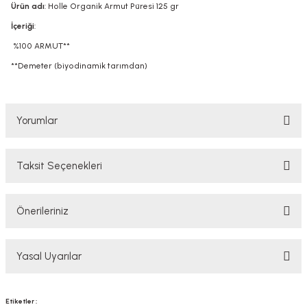
Ürün adı
: Holle Organik Armut Püresi 125 gr
İçeriği
:
%100 ARMUT**
**Demeter (biyodinamik tarımdan)
Yorumlar
Taksit Seçenekleri
Bu ürüne ilk yorumu siz yapın!
Önerileriniz
Yorum Yaz
Bu ürünün fiyat bilgisi, resim, ürün açıklamalarında ve diğer konularda
Yasal Uyarılar
yetersiz gördüğünüz noktaları öneri formunu kullanarak tarafımıza
iletebilirsiniz.
Görüş ve önerileriniz için teşekkür ederiz.
YASAL UYARI
Etiketler :