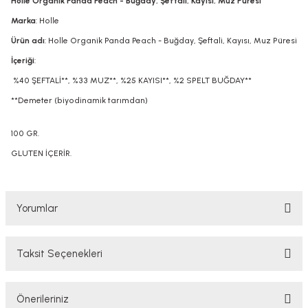
Holle Organik Panda Peach - Buğday, Şeftali, Kayısı, Muz Püresi
Marka
: Holle
Ürün adı
: Holle Organik Panda Peach - Buğday, Şeftali, Kayısı, Muz Püresi
İçeriği
:
%40 ŞEFTALİ**, %33 MUZ**, %25 KAYISI**, %2 SPELT BUĞDAY**
**Demeter (biyodinamik tarımdan)
100 GR.
GLUTEN İÇERİR.
Yorumlar
Taksit Seçenekleri
Bu ürüne ilk yorumu siz yapın!
Önerileriniz
Yorum Yaz