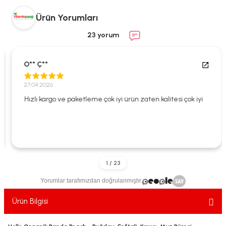
ekler
ve Sabunları
yotlar
Ürün Yorumları
e Losyonlar
sterler
23 yorum
klar
O** Ç**
27.04.2026
Hızlı kargo ve paketleme çok iyi ürün zaten kalitesi çok iyi
leri
Yorumlar tarafımızdan doğrulanmıştır.
Ürün Bilgisi