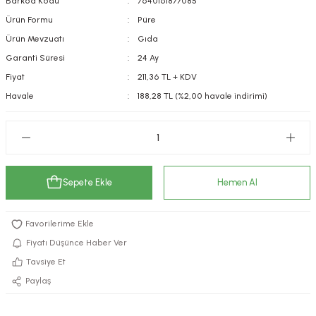
Barkod Kodu
7640161877085
kımı
e Mendilleri
ri
Ürün Formu
Püre
Ürün Mevzuatı
Gıda
llagen Cilt Bakımı
ve Emzikleri
Hijyeni
Kovucular
Garanti Süresi
24 Ay
Fiyat
211,36 TL + KDV
uları
kımı
gler
Havale
188,28 TL (%2,00 havale indirimi)
ty Collagen
ları
ar, Şekerler
ünleri
ar
Sepete Ekle
Hemen Al
ebiyotikler
rı
Fiyatı Düşünce Haber Ver
e Tuzlar
ı
er
Tavsiye Et
Paylaş
raller
i ve Nebulizatörler