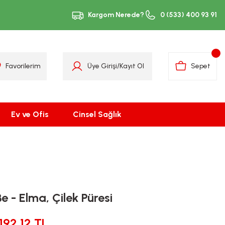
Kargom Nerede?
0 (533) 400 93 91
Favorilerim
Üye Girişi
/
Kayıt Ol
Sepet
Ev ve Ofis
Cinsel Sağlık
e - Elma, Çilek Püresi
192,12 TL