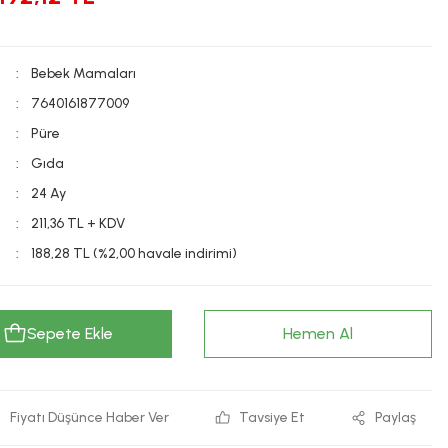
Bebek Mamaları
7640161877009
Püre
Gıda
24 Ay
211,36 TL + KDV
188,28 TL (%2,00 havale indirimi)
Sepete Ekle
Hemen Al
Fiyatı Düşünce Haber Ver
Tavsiye Et
Paylaş