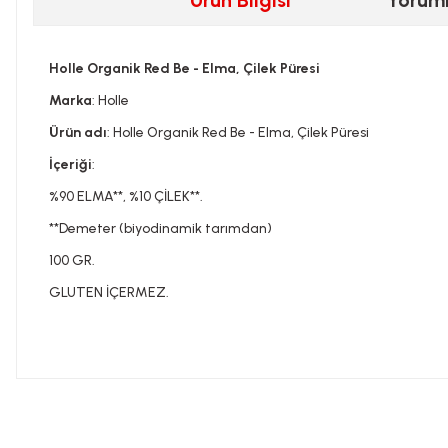
Ürün Bilgisi
Yorum
Holle Organik Red Be - Elma, Çilek Püresi
Marka
: Holle
Ürün adı
: Holle Organik Red Be - Elma, Çilek Püresi
İçeriği
:
%90 ELMA**, %10 ÇİLEK**.
**Demeter (biyodinamik tarımdan)
100 GR.
GLUTEN İÇERMEZ.
Bu ürünün fiyat bilgisi, resim, ürün açıklamalarında ve diğer konula
Görüş ve önerileriniz için teşekkür ederiz.