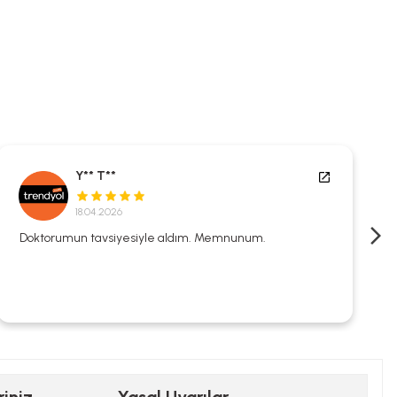
Y** T**
18.04.2026
Doktorumun tavsiyesiyle aldım. Memnunum.