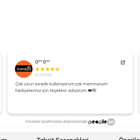
O** D**
21.04.2026
Çok uzun süredir kullanıyorum çok memnunum
hediyeleriniz için teşekkür ediyorum ❤️🌺
Yorumlar tarafımızdan doğrulanmıştır.