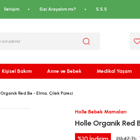
İletişim
Sizi Arayalım mı?
S.S.S
Kişisel Bakım
Anne ve Bebek
Medikal Yaşam
 Organik Red Be - Elma, Çilek Püresi
Holle Bebek Mamaları
Holle Organik Red B
%10
İndirim
213,47 TL