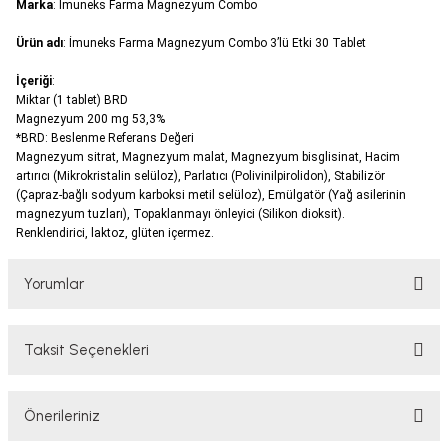
Marka
: İmuneks Farma Magnezyum Combo
Ürün adı
: İmuneks Farma Magnezyum Combo 3’lü Etki 30 Tablet
İçeriği
:
Miktar (1 tablet)
BRD
Magnezyum
200 mg
53,3%
*BRD: Beslenme Referans Değeri
Magnezyum sitrat, Magnezyum malat, Magnezyum bisglisinat, Hacim
artırıcı (Mikrokristalin selüloz), Parlatıcı (Polivinilpirolidon), Stabilizör
(Çapraz-bağlı sodyum karboksi metil selüloz), Emülgatör (Yağ asilerinin
magnezyum tuzları), Topaklanmayı önleyici (Silikon dioksit).
Renklendirici, laktoz, glüten içermez.
Yorumlar
Taksit Seçenekleri
Bu ürüne ilk yorumu siz yapın!
Önerileriniz
Yorum Yaz