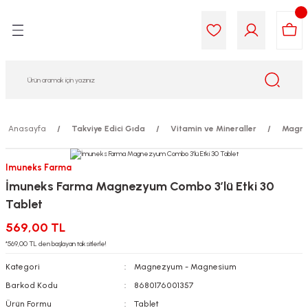
Geri Dön
Geri Dön
Geri Dön
Geri Dön
Geri Dön
Geri Dön
i Gıda
ek
am
leri
lik
sit
opolis
iyeleri
Anasayfa
Takviye Edici Gıda
Vitamin ve Mineraller
Magne
yel ve Uçucu Yağlar
ımı
ları
r
Imuneks Farma
İmuneks Farma Magnezyum Combo 3’lü Etki 30
ega 3...)
akımı
ımı
aratları
Tablet
ımı
on Testleri
icileri
569,00 TL
*569,00 TL den başlayan taksitlerle!
tleri
kımı
Kategori
Magnezyum - Magnesium
Barkod Kodu
8680176001357
iyeleri
e Temizleme
Ürün Formu
Tablet