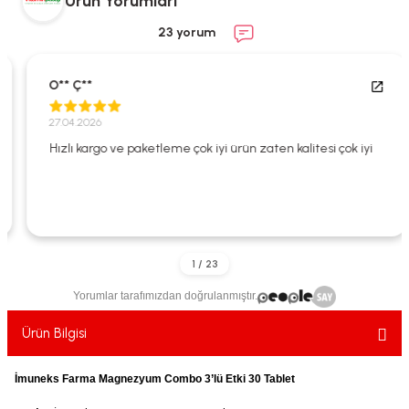
Ürün Yorumları
ekler
ve Sabunları
yotlar
23 yorum
e Losyonlar
sterler
O** Ç**
klar
27.04.2026
Hızlı kargo ve paketleme çok iyi ürün zaten kalitesi çok iyi
leri
Yorumlar tarafımızdan doğrulanmıştır.
Ürün Bilgisi
İmuneks Farma Magnezyum Combo 3’lü Etki 30 Tablet