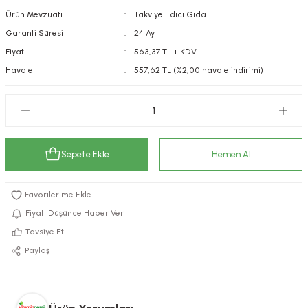
Ürün Mevzuatı
Takviye Edici Gıda
kımı
e Mendilleri
ri
Garanti Süresi
24 Ay
llagen Cilt Bakımı
ve Emzikleri
Hijyeni
Kovucular
Fiyat
563,37 TL + KDV
Havale
557,62 TL (%2,00 havale indirimi)
uları
kımı
gler
ty Collagen
ları
ar, Şekerler
ünleri
ar
Sepete Ekle
Hemen Al
ebiyotikler
rı
Fiyatı Düşünce Haber Ver
Tavsiye Et
Paylaş
e Tuzlar
ı
er
raller
i ve Nebulizatörler