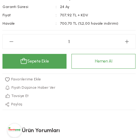
Garanti Süresi
24 Ay
kımı
e Mendilleri
ri
Fiyat
707,92 TL + KDV
llagen Cilt Bakımı
ve Emzikleri
Hijyeni
Kovucular
Havale
700,70 TL (%2,00 havale indirimi)
uları
kımı
gler
ty Collagen
ları
Sepete Ekle
Hemen Al
ar, Şekerler
ünleri
ar
ebiyotikler
rı
Fiyatı Düşünce Haber Ver
Tavsiye Et
Paylaş
e Tuzlar
ı
er
raller
i ve Nebulizatörler
Ürün Yorumları