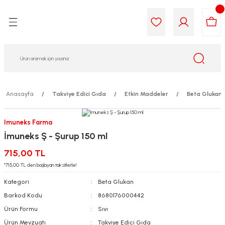
Geri Dön
Geri Dön
Geri Dön
Geri Dön
Geri Dön
Geri Dön
i Gıda
ek
am
leri
lik
sit
opolis
iyeleri
Anasayfa
Takviye Edici Gıda
Etkin Maddeler
Beta Glukan
yel ve Uçucu Yağlar
ımı
ları
r
Imuneks Farma
İmuneks Ş - Şurup 150 ml
ega 3...)
akımı
ımı
aratları
715,00 TL
ımı
on Testleri
icileri
*715,00 TL den başlayan taksitlerle!
Kategori
Beta Glukan
tleri
kımı
Barkod Kodu
8680176000442
Ürün Formu
Sıvı
iyeleri
e Temizleme
Ürün Mevzuatı
Takviye Edici Gıda