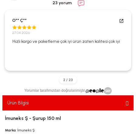
23 yorum
ekler
ve Sabunları
yotlar
e Losyonlar
sterler
O** Ç**
27.04.2026
klar
Hızlı kargo ve paketleme çok iyi ürün zaten kalitesi çok iyi
leri
Yorumlar tarafımızdan doğrulanmıştır.
Ürün Bilgisi
İmuneks Ş - Şurup 150 ml
Marka
: İmuneks Ş