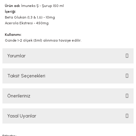
Ürün adı
: İmuneks Ş - Şurup 150 ml
İçeriği:
Beta Glukan (1,3 & 1,6) - 10mg
Acerola Ekstresi - 450mg
Kullanımı:
Günde 1-2 ölçek (5ml) alınması tavsiye edilir.
Yorumlar
Taksit Seçenekleri
Bu ürüne ilk yorumu siz yapın!
Önerileriniz
Yorum Yaz
Bu ürünün fiyat bilgisi, resim, ürün açıklamalarında ve diğer konularda
Yasal Uyarılar
yetersiz gördüğünüz noktaları öneri formunu kullanarak tarafımıza
iletebilirsiniz.
Görüş ve önerileriniz için teşekkür ederiz.
YASAL UYARI
Etiketler :