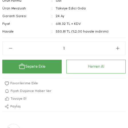
Ürün Formu
Sıvı
kımı
e Mendilleri
ri
Ürün Mevzuatı
Takviye Edici Gıda
Garanti Süresi
24 Ay
llagen Cilt Bakımı
ve Emzikleri
Hijyeni
Kovucular
Fiyat
618,32 TL + KDV
Havale
550,81 TL (%2,00 havale indirimi)
uları
kımı
gler
ty Collagen
ları
ar, Şekerler
ünleri
ar
Sepete Ekle
Hemen Al
ebiyotikler
rı
Fiyatı Düşünce Haber Ver
Tavsiye Et
e Tuzlar
ı
er
Paylaş
raller
i ve Nebulizatörler