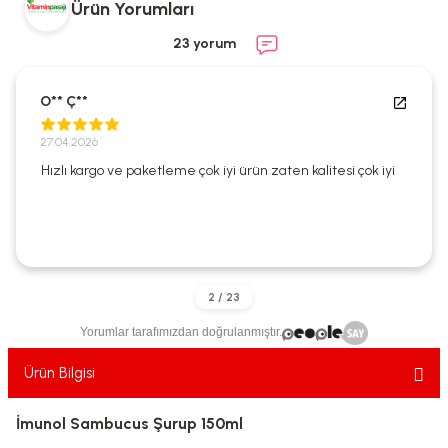
Ürün Yorumları
ekler
ve Sabunları
yotlar
23 yorum
e Losyonlar
sterler
O** Ç**
klar
27.04.2026
Hızlı kargo ve paketleme çok iyi ürün zaten kalitesi çok iyi
leri
Yorumlar tarafımızdan doğrulanmıştır.
Ürün Bilgisi
İmunol Sambucus Şurup 150ml