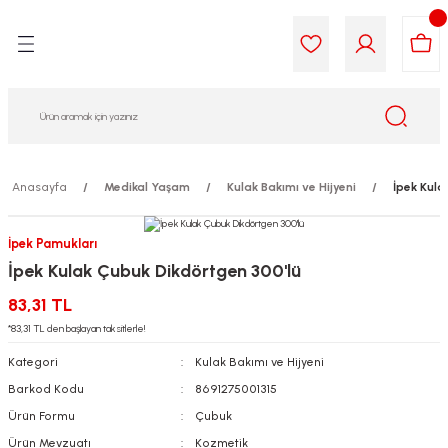
Geri Dön
Geri Dön
Geri Dön
Geri Dön
Geri Dön
Geri Dön
i Gıda
ek
am
leri
lik
sit
opolis
iyeleri
Anasayfa
Medikal Yaşam
Kulak Bakımı ve Hijyeni
İpek Kula
yel ve Uçucu Yağlar
ımı
ları
r
İpek Pamukları
İpek Kulak Çubuk Dikdörtgen 300'lü
ega 3...)
akımı
ımı
aratları
83,31 TL
ımı
on Testleri
icileri
*83,31 TL den başlayan taksitlerle!
Kategori
Kulak Bakımı ve Hijyeni
tleri
kımı
Barkod Kodu
8691275001315
Ürün Formu
Çubuk
iyeleri
e Temizleme
Ürün Mevzuatı
Kozmetik