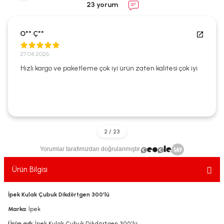
23 yorum
ekler
ve Sabunları
yotlar
e Losyonlar
sterler
O** Ç**
27.04.2026
klar
Hızlı kargo ve paketleme çok iyi ürün zaten kalitesi çok iyi
leri
Yorumlar tarafımızdan doğrulanmıştır.
Ürün Bilgisi
İpek Kulak Çubuk Dikdörtgen 300'lü
Marka
: İpek
Ürün adı
: İpek Kulak Çubuk Dikdörtgen 300'lü