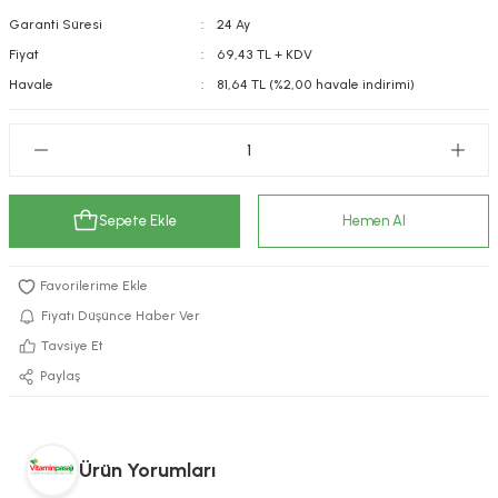
Garanti Süresi
24 Ay
kımı
e Mendilleri
ri
Fiyat
69,43 TL + KDV
llagen Cilt Bakımı
ve Emzikleri
Hijyeni
Kovucular
Havale
81,64 TL (%2,00 havale indirimi)
uları
kımı
gler
ty Collagen
ları
Sepete Ekle
Hemen Al
ar, Şekerler
ünleri
ar
ebiyotikler
rı
Fiyatı Düşünce Haber Ver
Tavsiye Et
Paylaş
e Tuzlar
ı
er
raller
i ve Nebulizatörler
Ürün Yorumları