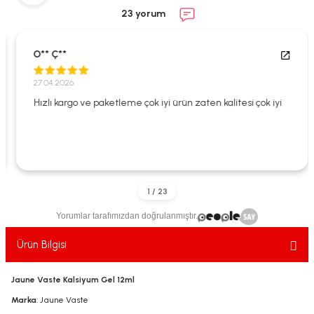
ekler
ve Sabunları
yotlar
23 yorum
e Losyonlar
sterler
O** Ç**
klar
27.04.2026
Hızlı kargo ve paketleme çok iyi ürün zaten kalitesi çok iyi
leri
Yorumlar tarafımızdan doğrulanmıştır.
Ürün Bilgisi
Jaune Vaste Kalsiyum Gel 12ml
Marka
: Jaune Vaste