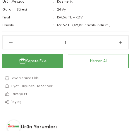
Ürün Mevzuatı
Kozmetik
kımı
e Mendilleri
ri
Garanti Süresi
24 Ay
Fiyat
154,56 TL + KDV
llagen Cilt Bakımı
ve Emzikleri
Hijyeni
Kovucular
Havale
172,67 TL (%2,00 havale indirimi)
uları
kımı
gler
ty Collagen
ları
Sepete Ekle
Hemen Al
ar, Şekerler
ünleri
ar
ebiyotikler
rı
Fiyatı Düşünce Haber Ver
Tavsiye Et
Paylaş
e Tuzlar
ı
er
raller
i ve Nebulizatörler
Ürün Yorumları