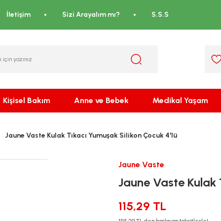
İletişim
Sizi Arayalım mı?
S.S.S
Kişisel Bakım
Anne ve Bebek
Medikal Yaşam
Jaune Vaste Kulak Tıkacı Yumuşak Silikon Çocuk 4'lü
Jaune Vaste
Jaune Vaste Kulak 
115,29 TL