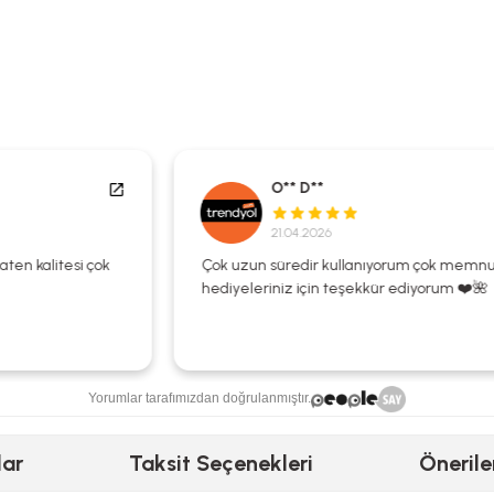
O** D**
21.04.2026
Çok uzun süredir kullanıyorum çok memnunum
hediyeleriniz için teşekkür ediyorum ❤️🌺
Yorumlar tarafımızdan doğrulanmıştır.
lar
Taksit Seçenekleri
Önerile