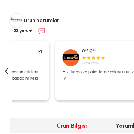
Ürün Yorumları
23 yorum
O** Ç**
27.04.2026
i
Hızlı kargo ve paketleme çok iyi ürün zaten kalitesi çok
iyi
Ürün Bilgisi
Yorum