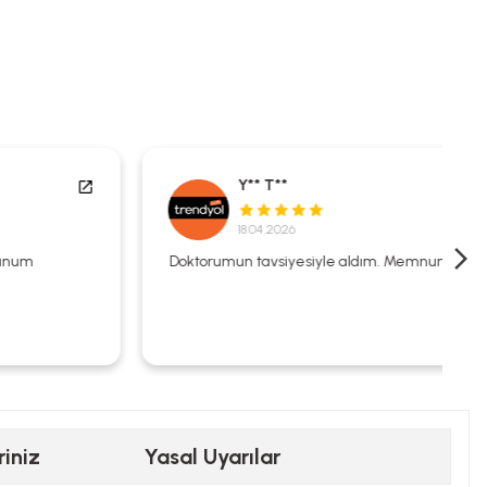
Y** T**
18.04.2026
Doktorumun tavsiyesiyle aldım. Memnunum.
riniz
Yasal Uyarılar