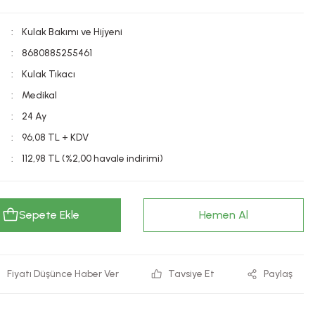
Kulak Bakımı ve Hijyeni
8680885255461
Kulak Tıkacı
Medikal
24 Ay
96,08 TL + KDV
112,98 TL (%2,00 havale indirimi)
Sepete Ekle
Hemen Al
Fiyatı Düşünce Haber Ver
Tavsiye Et
Paylaş