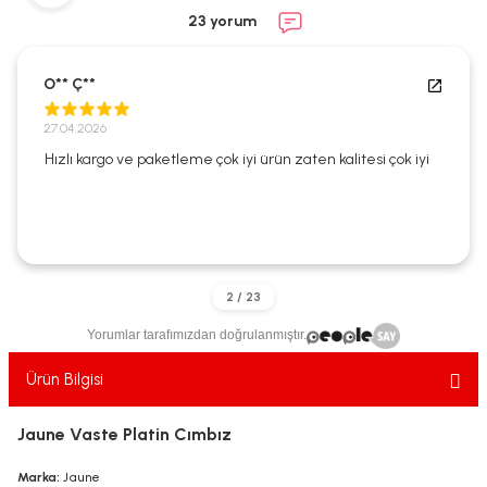
ekler
ve Sabunları
yotlar
23 yorum
e Losyonlar
sterler
O** Ç**
klar
27.04.2026
Hızlı kargo ve paketleme çok iyi ürün zaten kalitesi çok iyi
leri
Yorumlar tarafımızdan doğrulanmıştır.
Ürün Bilgisi
Jaune Vaste Platin Cımbız
Marka:
Jaune