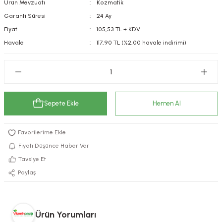
Ürün Mevzuatı
Kozmatik
kımı
e Mendilleri
ri
Garanti Süresi
24 Ay
Fiyat
105,53 TL + KDV
llagen Cilt Bakımı
ve Emzikleri
Hijyeni
Kovucular
Havale
117,90 TL (%2,00 havale indirimi)
uları
kımı
gler
ty Collagen
ları
Sepete Ekle
Hemen Al
ar, Şekerler
ünleri
ar
ebiyotikler
rı
Fiyatı Düşünce Haber Ver
Tavsiye Et
Paylaş
e Tuzlar
ı
er
raller
i ve Nebulizatörler
Ürün Yorumları