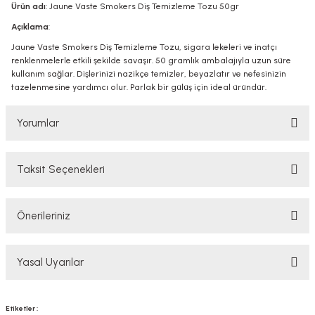
Ürün adı
: Jaune Vaste Smokers Diş Temizleme Tozu 50gr
Açıklama
:
Jaune Vaste Smokers Diş Temizleme Tozu, sigara lekeleri ve inatçı
renklenmelerle etkili şekilde savaşır. 50 gramlık ambalajıyla uzun süre
kullanım sağlar. Dişlerinizi nazikçe temizler, beyazlatır ve nefesinizin
tazelenmesine yardımcı olur. Parlak bir gülüş için ideal üründür.
Yorumlar
Taksit Seçenekleri
Bu ürüne ilk yorumu siz yapın!
Önerileriniz
Yorum Yaz
Bu ürünün fiyat bilgisi, resim, ürün açıklamalarında ve diğer konularda
Yasal Uyarılar
yetersiz gördüğünüz noktaları öneri formunu kullanarak tarafımıza
iletebilirsiniz.
Görüş ve önerileriniz için teşekkür ederiz.
YASAL UYARI
Etiketler :