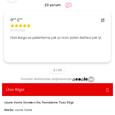
ekler
ve Sabunları
yotlar
23 yorum
e Losyonlar
sterler
O** Ç**
klar
27.04.2026
Hızlı kargo ve paketleme çok iyi ürün zaten kalitesi çok iyi
leri
Yorumlar tarafımızdan doğrulanmıştır.
Ürün Bilgisi
Jaune Vaste Smokers Diş Temizleme Tozu 50gr
Marka
: Jaune Vaste