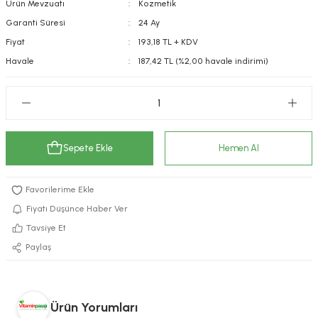
Ürün Mevzuatı
Kozmetik
kımı
e Mendilleri
ri
Garanti Süresi
24 Ay
Fiyat
193,18 TL + KDV
llagen Cilt Bakımı
ve Emzikleri
Hijyeni
Kovucular
Havale
187,42 TL (%2,00 havale indirimi)
uları
kımı
gler
ty Collagen
ları
Sepete Ekle
Hemen Al
ar, Şekerler
ünleri
ar
ebiyotikler
rı
Fiyatı Düşünce Haber Ver
Tavsiye Et
Paylaş
e Tuzlar
ı
er
raller
i ve Nebulizatörler
Ürün Yorumları