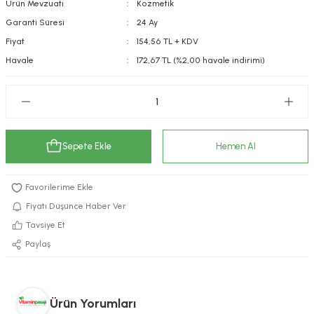
Ürün Mevzuatı
Kozmetik
kımı
e Mendilleri
ri
Garanti Süresi
24 Ay
Fiyat
154,56 TL + KDV
llagen Cilt Bakımı
ve Emzikleri
Hijyeni
Kovucular
Havale
172,67 TL (%2,00 havale indirimi)
uları
kımı
gler
ty Collagen
ları
Sepete Ekle
Hemen Al
ar, Şekerler
ünleri
ar
ebiyotikler
rı
Fiyatı Düşünce Haber Ver
Tavsiye Et
Paylaş
e Tuzlar
ı
er
raller
i ve Nebulizatörler
Ürün Yorumları