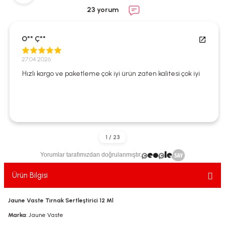
ekler
ve Sabunları
yotlar
23 yorum
e Losyonlar
sterler
O** Ç**
klar
27.04.2026
Hızlı kargo ve paketleme çok iyi ürün zaten kalitesi çok iyi
leri
Yorumlar tarafımızdan doğrulanmıştır.
Ürün Bilgisi
Jaune Vaste Tırnak Sertleştirici 12 Ml
Marka
: Jaune Vaste