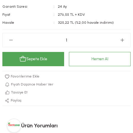
Garanti Süresi
24 Ay
kımı
e Mendilleri
ri
Fiyat
276,55 TL + KDV
llagen Cilt Bakımı
ve Emzikleri
Hijyeni
Kovucular
Havale
325,22 TL (%2,00 havale indirimi)
uları
kımı
gler
ty Collagen
ları
Sepete Ekle
Hemen Al
ar, Şekerler
ünleri
ar
ebiyotikler
rı
Fiyatı Düşünce Haber Ver
Tavsiye Et
Paylaş
e Tuzlar
ı
er
raller
i ve Nebulizatörler
Ürün Yorumları