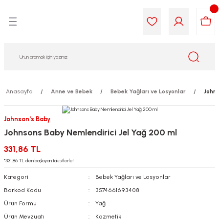
Geri Dön
Geri Dön
Geri Dön
Geri Dön
Geri Dön
Geri Dön
i Gıda
ek
am
leri
lik
sit
opolis
iyeleri
Anasayfa
Anne ve Bebek
Bebek Yağları ve Losyonlar
Johns
yel ve Uçucu Yağlar
ımı
ları
r
Johnson's Baby
Johnsons Baby Nemlendirici Jel Yağ 200 ml
ega 3...)
akımı
ımı
aratları
331,86 TL
ımı
on Testleri
icileri
*331,86 TL den başlayan taksitlerle!
Kategori
Bebek Yağları ve Losyonlar
tleri
kımı
Barkod Kodu
3574661693408
Ürün Formu
Yağ
iyeleri
e Temizleme
Ürün Mevzuatı
Kozmetik