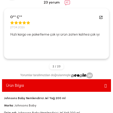
23 yorum
ekler
ve Sabunları
yotlar
e Losyonlar
sterler
O** Ç**
27.04.2026
klar
Hızlı kargo ve paketleme çok iyi ürün zaten kalitesi çok iyi
leri
Yorumlar tarafımızdan doğrulanmıştır.
Ürün Bilgisi
Johnsons Baby Nemlendirici Jel Yağ 200 ml
Marka
: Johnsons Baby
Ürün adı
: Johnsons Baby Nemlendirici Jel Yağ 200 ml