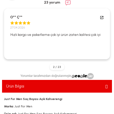
23 yorum
ekler
ve Sabunları
yotlar
e Losyonlar
sterler
O** Ç**
27.04.2026
klar
Hızlı kargo ve paketleme çok iyi ürün zaten kalitesi çok iyi
leri
Yorumlar tarafımızdan doğrulanmıştır.
Ürün Bilgisi
Just For Men Saç Boyası Açık Kahverengi
Marka
: Just For Men
Ürün adı
: Just For Men Saç Boyası Açık Kahverengi