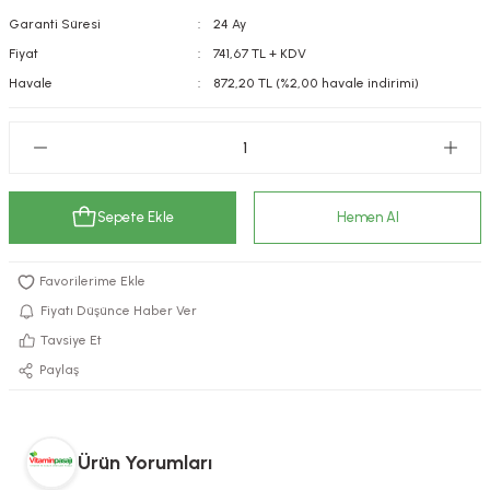
Garanti Süresi
24 Ay
kımı
e Mendilleri
ri
Fiyat
741,67 TL + KDV
llagen Cilt Bakımı
ve Emzikleri
Hijyeni
Kovucular
Havale
872,20 TL (%2,00 havale indirimi)
uları
kımı
gler
ty Collagen
ları
Sepete Ekle
Hemen Al
ar, Şekerler
ünleri
ar
ebiyotikler
rı
Fiyatı Düşünce Haber Ver
Tavsiye Et
Paylaş
e Tuzlar
ı
er
raller
i ve Nebulizatörler
Ürün Yorumları