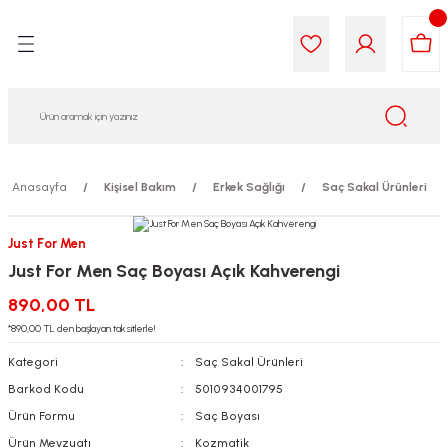
Geri Dön
Geri Dön
Geri Dön
Geri Dön
Geri Dön
Geri Dön
i Gıda
ek
am
leri
lik
sit
opolis
iyeleri
Anasayfa
Kişisel Bakım
Erkek Sağlığı
Saç Sakal Ürünleri
yel ve Uçucu Yağlar
ımı
ları
r
Just For Men
Just For Men Saç Boyası Açık Kahverengi
ega 3...)
akımı
ımı
aratları
890,00 TL
ımı
on Testleri
icileri
*890,00 TL den başlayan taksitlerle!
Kategori
Saç Sakal Ürünleri
tleri
kımı
Barkod Kodu
5010934001795
Ürün Formu
Saç Boyası
iyeleri
e Temizleme
Ürün Mevzuatı
Kozmatik