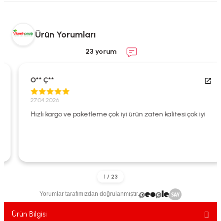
ekler
ve Sabunları
yotlar
e Losyonlar
sterler
Ürün Yorumları
23 yorum
klar
O** Ç**
27.04.2026
Hızlı kargo ve paketleme çok iyi ürün zaten kalitesi çok iyi
leri
Yorumlar tarafımızdan doğrulanmıştır.
Ürün Bilgisi