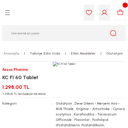
Geri Dön
Geri Dön
Geri Dön
Geri Dön
Geri Dön
Geri Dön
i Gıda
ek
am
leri
lik
sit
opolis
iyeleri
Anasayfa
Takviye Edici Gıda
Etkin Maddeler
Glutatyon
yel ve Uçucu Yağlar
ımı
ları
r
Assos Pharma
KC F1 60 Tablet
ega 3...)
akımı
ımı
aratları
1.298,00 TL
ımı
on Testleri
icileri
*1.298,00 TL den başlayan taksitlerle!
Kategori
Glutatyon
,
Deve Dikeni - Meryem Ana -
tleri
kımı
Milk Thistle
,
Enginar - Artischoke - Cynara
scolymus
,
Karahindiba - Taraxacum
Officinale
,
Flavonlar
,
Fosfolipid
iyeleri
e Temizleme
(Fosfatidilserin, Fosfatidilkolin,