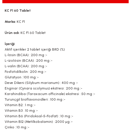
KC F1 60 Tablet
Marka
: KC F1
Ürün adı
: KC F1 60 Tablet
İçeriği
:
Aktif içerikler 2 tablet içeriği BRD (%)
L-lösin (BCAA) : 200 mg :-
L-izolösin (BCAA) : 200 mg :-
L-valin (BCAA) : 200 mg :-
Fosfotidilkolin : 200 mg :-
Glutatyon : 100 mg :-
Deve Dikeni (Silybum marianum) : 400 mg :-
Enginar (Cynara scolymus) ekstresi : 200 mg :-
Karahindiba (Taraxacum officinale) ekstresi : 50 mg :-
Turunçgil bioflavonoidleri : 100 mg :-
Vitamin B2 : 1 mg :-
Vitamin B3 : 10 mg :-
Vitamin B6 (Piridoksal-5-Fosfat) : 10 mg :-
Vitamin B12 (Metilkobalamin) : 2000 µg :-
Çinko : 10 mg :-