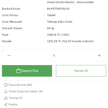
Gliserofosforilkolin)
,
Aminoasitler
kımı
e Mendilleri
ri
Barkod Kodu
8699708091636
Ürün Formu
Tablet
llagen Cilt Bakımı
ve Emzikleri
Hijyeni
Kovucular
Ürün Mevzuatı
Takviye Edici Gıda
Garanti Süresi
24 Ay
uları
kımı
gler
Fiyat
1.285,15 TL + KDV
ty Collagen
ları
Havale
1.272,04 TL (%2,00 havale indirimi)
ar, Şekerler
ünleri
ar
ebiyotikler
rı
Sepete Ekle
Hemen Al
e Tuzlar
ı
er
Fiyatı Düşünce Haber Ver
Tavsiye Et
raller
i ve Nebulizatörler
Paylaş