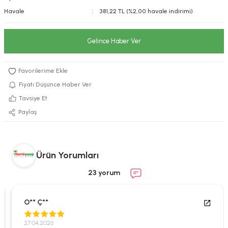
Havale
381,22 TL (%2,00 havale indirimi)
kımı
e Mendilleri
ri
llagen Cilt Bakımı
ve Emzikleri
Hijyeni
Kovucular
Gelince Haber Ver
uları
kımı
gler
Fiyatı Düşünce Haber Ver
ty Collagen
ları
Tavsiye Et
ar, Şekerler
ünleri
ar
Paylaş
ebiyotikler
rı
Ürün Yorumları
23 yorum
e Tuzlar
ı
er
O** Ç**
raller
i ve Nebulizatörler
27.04.2026