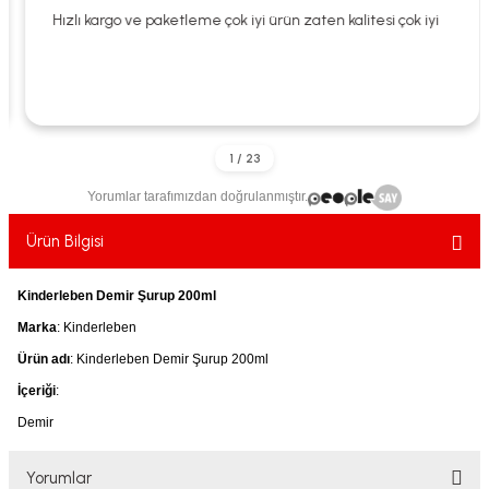
ekler
ve Sabunları
yotlar
Hızlı kargo ve paketleme çok iyi ürün zaten kalitesi çok iyi
e Losyonlar
sterler
klar
Yorumlar tarafımızdan doğrulanmıştır.
Ürün Bilgisi
leri
Kinderleben Demir Şurup 200ml
Marka
: Kinderleben
Ürün adı
: Kinderleben Demir Şurup 200ml
İçeriği
:
Demir
Yorumlar