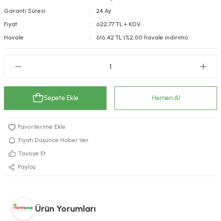
Garanti Süresi
24 Ay
kımı
e Mendilleri
ri
Fiyat
622,77 TL + KDV
llagen Cilt Bakımı
ve Emzikleri
Hijyeni
Kovucular
Havale
616,42 TL (%2,00 havale indirimi)
uları
kımı
gler
ty Collagen
ları
Sepete Ekle
Hemen Al
ar, Şekerler
ünleri
ar
ebiyotikler
rı
Fiyatı Düşünce Haber Ver
Tavsiye Et
Paylaş
e Tuzlar
ı
er
raller
i ve Nebulizatörler
Ürün Yorumları