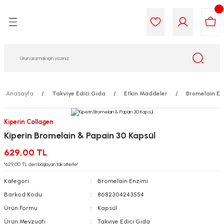
Geri Dön
Geri Dön
Geri Dön
Geri Dön
Geri Dön
Geri Dön
i Gıda
ek
am
leri
lik
sit
opolis
iyeleri
Anasayfa
Takviye Edici Gıda
Etkin Maddeler
Bromelain En
yel ve Uçucu Yağlar
ımı
ları
r
Kiperin Collagen
Kiperin Bromelain & Papain 30 Kapsül
ega 3...)
akımı
ımı
aratları
629,00 TL
ımı
on Testleri
icileri
*629,00 TL den başlayan taksitlerle!
Kategori
Bromelain Enzimi
tleri
kımı
Barkod Kodu
8682304243554
Ürün Formu
Kapsül
iyeleri
e Temizleme
Ürün Mevzuatı
Takviye Edici Gıda