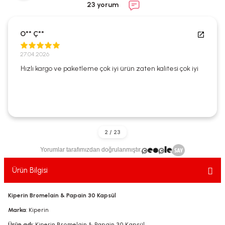
23 yorum
ekler
ve Sabunları
yotlar
e Losyonlar
sterler
O** Ç**
27.04.2026
klar
Hızlı kargo ve paketleme çok iyi ürün zaten kalitesi çok iyi
leri
Yorumlar tarafımızdan doğrulanmıştır.
Ürün Bilgisi
Kiperin Bromelain & Papain 30 Kapsül
Marka
: Kiperin
Ürün adı
: Kiperin Bromelain & Papain 30 Kapsül