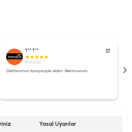
Y** T**
18.04.2026
Doktorumun tavsiyesiyle aldım. Memnunum.
riniz
Yasal Uyarılar