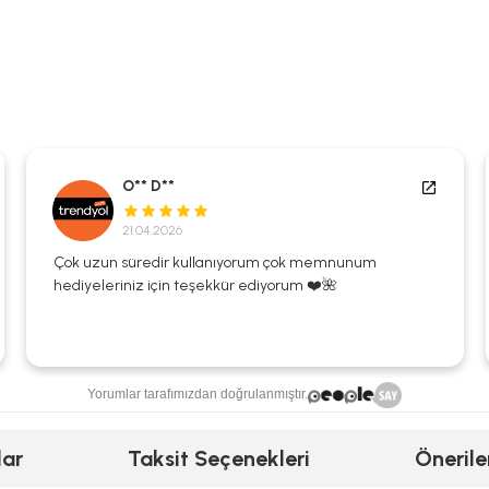
O** D**
21.04.2026
Çok uzun süredir kullanıyorum çok memnunum
hediyeleriniz için teşekkür ediyorum ❤️🌺
Yorumlar tarafımızdan doğrulanmıştır.
lar
Taksit Seçenekleri
Önerile