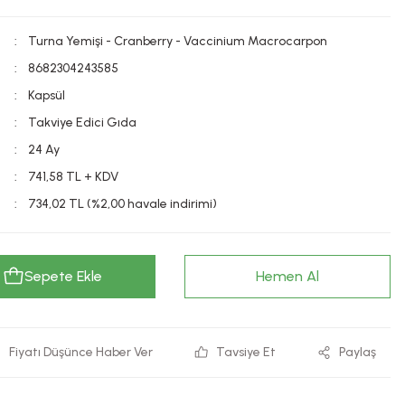
Turna Yemişi - Cranberry - Vaccinium Macrocarpon
8682304243585
Kapsül
Takviye Edici Gıda
24 Ay
741,58 TL + KDV
734,02 TL (%2,00 havale indirimi)
Sepete Ekle
Hemen Al
Fiyatı Düşünce Haber Ver
Tavsiye Et
Paylaş