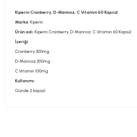
Kiperin Cranberry, D-Mannoz, C Vitamin 60 Kapsül
Marka
: Kiperin
Ürün adı
: Kiperin Cranberry, D-Mannoz, C Vitamin 60 Kapsül
İçeriği
:
Cranberry 300mg
D-Mannoz 300mg
C Vitamin 100mg
Kullanımı
:
Günde 2 kapsül
Bu ürünün fiyat bilgisi, resim, ürün açıklamalarında ve diğer konula
Görüş ve önerileriniz için teşekkür ederiz.
Tavsiye edilen günlük kullanım dozunu aşmayınız. Takviye edi