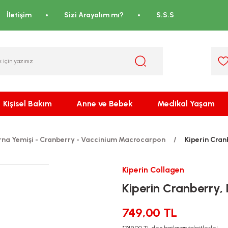
İletişim
Sizi Arayalım mı?
S.S.S
Kişisel Bakım
Anne ve Bebek
Medikal Yaşam
rna Yemişi - Cranberry - Vaccinium Macrocarpon
Kiperin Cran
Kiperin Collagen
Kiperin Cranberry,
749,00 TL