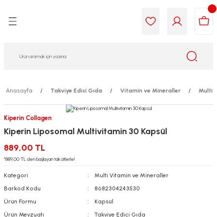
Geri Dön
Geri Dön
Geri Dön
Geri Dön
Geri Dön
Geri Dön
i Gıda
ek
am
leri
lik
sit
opolis
iyeleri
Anasayfa
Takviye Edici Gıda
Vitamin ve Mineraller
Multi 
yel ve Uçucu Yağlar
ımı
ları
r
Kiperin Collagen
Kiperin Liposomal Multivitamin 30 Kapsül
ega 3...)
akımı
ımı
aratları
889,00 TL
ımı
on Testleri
icileri
*889,00 TL den başlayan taksitlerle!
Kategori
Multi Vitamin ve Mineraller
tleri
kımı
Barkod Kodu
8682304243530
Ürün Formu
Kapsül
iyeleri
e Temizleme
Ürün Mevzuatı
Takviye Edici Gıda