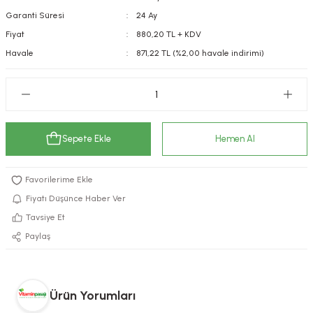
Garanti Süresi
24 Ay
kımı
e Mendilleri
ri
Fiyat
880,20 TL + KDV
llagen Cilt Bakımı
ve Emzikleri
Hijyeni
Kovucular
Havale
871,22 TL (%2,00 havale indirimi)
uları
kımı
gler
ty Collagen
ları
Sepete Ekle
Hemen Al
ar, Şekerler
ünleri
ar
ebiyotikler
rı
Fiyatı Düşünce Haber Ver
Tavsiye Et
Paylaş
e Tuzlar
ı
er
raller
i ve Nebulizatörler
Ürün Yorumları