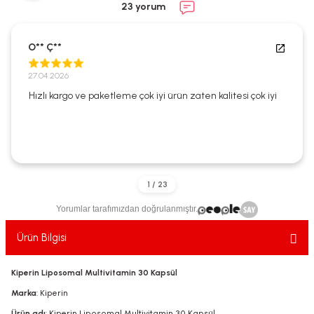
23 yorum
ekler
ve Sabunları
yotlar
e Losyonlar
sterler
O** Ç**
27.04.2026
klar
Hızlı kargo ve paketleme çok iyi ürün zaten kalitesi çok iyi
leri
Yorumlar tarafımızdan doğrulanmıştır.
Ürün Bilgisi
Kiperin Liposomal Multivitamin 30 Kapsül
Marka
: Kiperin
Ürün adı
: Kiperin Liposomal Multivitamin 30 Kapsül