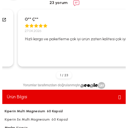
23 yorum
ekler
ve Sabunları
yotlar
e Losyonlar
sterler
O** Ç**
27.04.2026
klar
Hızlı kargo ve paketleme çok iyi ürün zaten kalitesi çok iyi
leri
Yorumlar tarafımızdan doğrulanmıştır.
Ürün Bilgisi
Kiperin Multi Magnesium 60 Kapsül
Kiperin 5x Multi Magnesium 60 Kapsül
Marka
: Kiperin