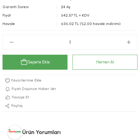
Garanti Süresi
24 Ay
kımı
e Mendilleri
ri
Fiyat
642,57 TL + KDV
llagen Cilt Bakımı
ve Emzikleri
Hijyeni
Kovucular
Havale
636,02 TL (%2,00 havale indirimi)
uları
kımı
gler
ty Collagen
ları
Sepete Ekle
Hemen Al
ar, Şekerler
ünleri
ar
ebiyotikler
rı
Fiyatı Düşünce Haber Ver
Tavsiye Et
Paylaş
e Tuzlar
ı
er
raller
i ve Nebulizatörler
Ürün Yorumları