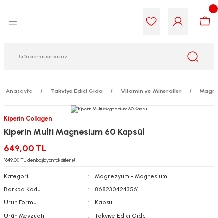
Geri Dön
Geri Dön
Geri Dön
Geri Dön
Geri Dön
Geri Dön
i Gıda
ek
am
leri
lik
sit
opolis
iyeleri
Anasayfa
Takviye Edici Gıda
Vitamin ve Mineraller
Magne
yel ve Uçucu Yağlar
ımı
ları
r
Kiperin Collagen
Kiperin Multi Magnesium 60 Kapsül
ega 3...)
akımı
ımı
aratları
649,00 TL
ımı
on Testleri
icileri
*649,00 TL den başlayan taksitlerle!
Kategori
Magnezyum - Magnesium
tleri
kımı
Barkod Kodu
8682304243561
Ürün Formu
Kapsül
iyeleri
e Temizleme
Ürün Mevzuatı
Takviye Edici Gıda