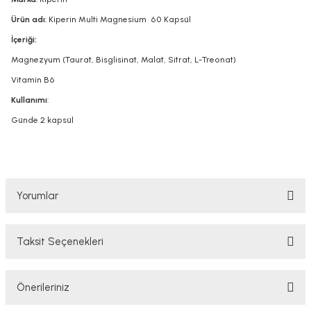
Ürün adı
: Kiperin Multi Magnesium 60 Kapsül
İçeriği:
Magnezyum (Taurat, Bisglisinat, Malat, Sitrat, L-Treonat)
Vitamin B6
Kullanımı
:
Günde 2 kapsül
Yorumlar
Taksit Seçenekleri
Bu ürüne ilk yorumu siz yapın!
Önerileriniz
Yorum Yaz