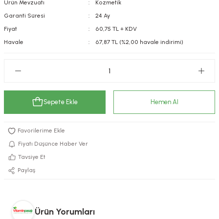
Ürün Mevzuatı
Kozmetik
kımı
e Mendilleri
ri
Garanti Süresi
24 Ay
Fiyat
60,75 TL + KDV
llagen Cilt Bakımı
ve Emzikleri
Hijyeni
Kovucular
Havale
67,87 TL (%2,00 havale indirimi)
uları
kımı
gler
ty Collagen
ları
Sepete Ekle
Hemen Al
ar, Şekerler
ünleri
ar
ebiyotikler
rı
Fiyatı Düşünce Haber Ver
Tavsiye Et
Paylaş
e Tuzlar
ı
er
raller
i ve Nebulizatörler
Ürün Yorumları