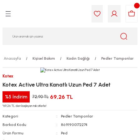
Geri Dön
Geri Dön
Geri Dön
Geri Dön
Geri Dön
Geri Dön
i Gıda
ek
am
leri
lik
sit
opolis
iyeleri
Anasayfa
Kişisel Bakım
Kadın Sağlığı
Pedler Tamponlar
yel ve Uçucu Yağlar
ımı
ları
r
Kotex
Kotex Active Ultra Kanatlı Uzun Ped 7 Adet
ega 3...)
akımı
ımı
aratları
69,26 TL
%5
İndirim
72,90 TL
ımı
on Testleri
icileri
*69,26 TL den başlayan taksitlerle!
Kategori
Pedler Tamponlar
tleri
kımı
Barkod Kodu
8691900172274
iyeleri
e Temizleme
Ürün Formu
Ped