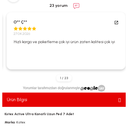
ekler
ve Sabunları
yotlar
23 yorum
e Losyonlar
sterler
O** Ç**
klar
27.04.2026
Hızlı kargo ve paketleme çok iyi ürün zaten kalitesi çok iyi
leri
Yorumlar tarafımızdan doğrulanmıştır.
Ürün Bilgisi
Kotex Active Ultra Kanatlı Uzun Ped 7 Adet
Marka
: Kotex