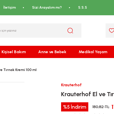
İletişim
Sizi Arayalım mı?
S.S.S
Kişisel Bakım
Anne ve Bebek
Medikal Yaşam
ve Tırnak Kremi 100 ml
Krauterhof
Krauterhof El ve Tı
%5
İndirim
180,82 TL