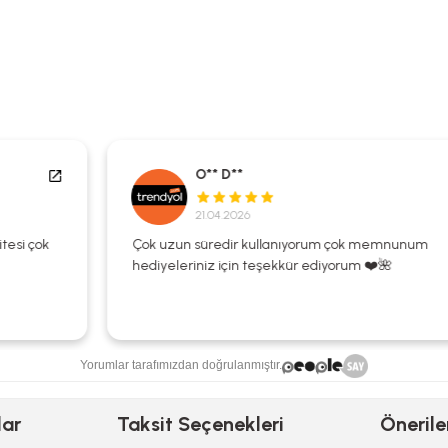
O** D**
21.04.2026
Çok uzun süredir kullanıyorum çok memnunum
hediyeleriniz için teşekkür ediyorum ❤️🌺
Yorumlar tarafımızdan doğrulanmıştır.
lar
Taksit Seçenekleri
Önerile