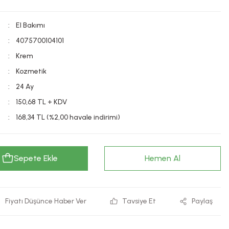
El Bakımı
4075700104101
Krem
Kozmetik
24 Ay
150,68 TL + KDV
168,34 TL (%2,00 havale indirimi)
Sepete Ekle
Hemen Al
Fiyatı Düşünce Haber Ver
Tavsiye Et
Paylaş