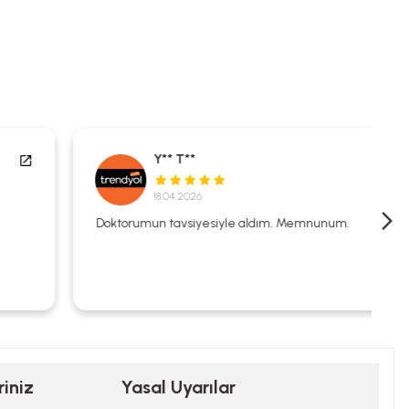
Y** T**
18.04.2026
Doktorumun tavsiyesiyle aldım. Memnunum.
riniz
Yasal Uyarılar