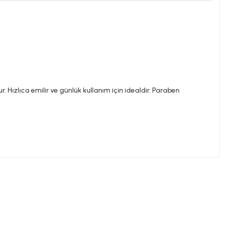
r. Hızlıca emilir ve günlük kullanım için idealdir. Paraben
ilirsiniz.
nemi ile hastalık veya ilaç kullanılması durumlarında