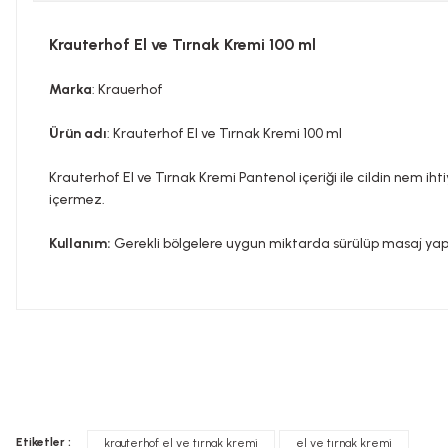
Krauterhof El ve Tırnak Kremi 100 ml
Marka
: Krauerhof
Ürün adı
: Krauterhof El ve Tırnak Kremi 100 ml
Krauterhof El ve Tırnak Kremi Pantenol içeriği ile cildin nem ihti
içermez.
Kullanım:
Gerekli bölgelere uygun miktarda sürülüp masaj yapar
Bu ürünün fiyat bilgisi, resim, ürün açıklamalarında ve diğer konula
Görüş ve önerileriniz için teşekkür ederiz.
Tavsiye edilen günlük kullanım dozunu aşmayınız. Takviye edi
Ürün resmi kalitesiz, bozuk veya görüntülenemiyor.
doktorunuza başvurunuz. Çocukların ulaşamayacağı yerlerde s
Etiketler :
krauterhof el ve tırnak kremi
el ve tırnak kremi
Ürün açıklamasında eksik bilgiler bulunuyor.