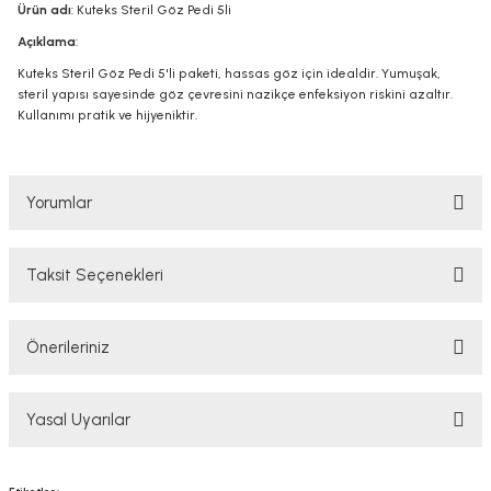
Ürün adı
: Kuteks Steril Göz Pedi 5li
Açıklama
:
Kuteks Steril Göz Pedi 5'li paketi, hassas göz için idealdir. Yumuşak,
steril yapısı sayesinde göz çevresini nazikçe enfeksiyon riskini azaltır.
Kullanımı pratik ve hijyeniktir.
Yorumlar
Taksit Seçenekleri
Bu ürüne ilk yorumu siz yapın!
Önerileriniz
Yorum Yaz
Bu ürünün fiyat bilgisi, resim, ürün açıklamalarında ve diğer konularda
Yasal Uyarılar
yetersiz gördüğünüz noktaları öneri formunu kullanarak tarafımıza
iletebilirsiniz.
Görüş ve önerileriniz için teşekkür ederiz.
YASAL UYARI