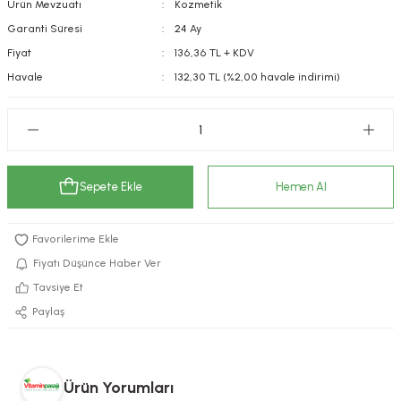
Ürün Mevzuatı
Kozmetik
kımı
e Mendilleri
ri
Garanti Süresi
24 Ay
Fiyat
136,36 TL + KDV
llagen Cilt Bakımı
ve Emzikleri
Hijyeni
Kovucular
Havale
132,30 TL (%2,00 havale indirimi)
uları
kımı
gler
ty Collagen
ları
Sepete Ekle
Hemen Al
ar, Şekerler
ünleri
ar
ebiyotikler
rı
Fiyatı Düşünce Haber Ver
Tavsiye Et
Paylaş
e Tuzlar
ı
er
raller
i ve Nebulizatörler
Ürün Yorumları