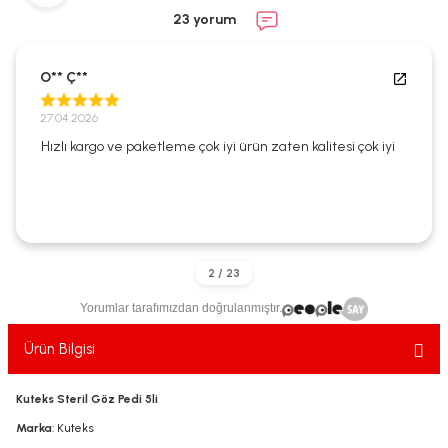
ekler
ve Sabunları
yotlar
23 yorum
e Losyonlar
sterler
O** Ç**
klar
27.04.2026
Hızlı kargo ve paketleme çok iyi ürün zaten kalitesi çok iyi
leri
Yorumlar tarafımızdan doğrulanmıştır.
Ürün Bilgisi
Kuteks Steril Göz Pedi 5li
Marka
: Kuteks