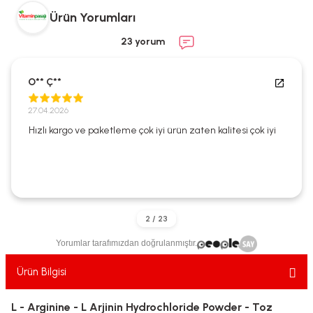
ekler
ve Sabunları
yotlar
Ürün Yorumları
23 yorum
e Losyonlar
sterler
klar
O** Ç**
27.04.2026
Hızlı kargo ve paketleme çok iyi ürün zaten kalitesi çok iyi
leri
Yorumlar tarafımızdan doğrulanmıştır.
Ürün Bilgisi
L - Arginine - L Arjinin Hydrochloride Powder - Toz