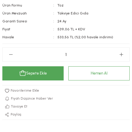
Ürün Formu
Toz
kımı
e Mendilleri
ri
Ürün Mevzuatı
Takviye Edici Gıda
llagen Cilt Bakımı
ve Emzikleri
Hijyeni
Kovucular
Garanti Süresi
24 Ay
Fiyat
539,06 TL + KDV
uları
kımı
gler
Havale
533,56 TL (%2,00 havale indirimi)
ty Collagen
ları
ar, Şekerler
ünleri
ar
Sepete Ekle
Hemen Al
ebiyotikler
rı
Fiyatı Düşünce Haber Ver
Tavsiye Et
e Tuzlar
ı
er
Paylaş
raller
i ve Nebulizatörler