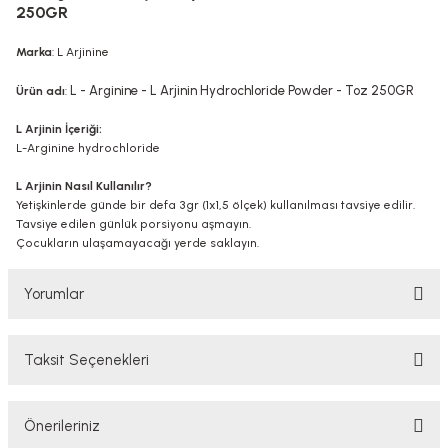
250GR
Marka
: L Arjinine
L - Arginine - L Arjinin Hydrochloride Powder - Toz 250GR
Ürün adı
:
L Arjinin İçeriği:
L-Arginine hydrochloride
L Arjinin Nasıl Kullanılır?
Yetişkinlerde günde bir defa 3gr (1x1,5 ölçek) kullanılması tavsiye edilir.
Tavsiye edilen günlük porsiyonu aşmayın.
Çocukların ulaşamayacağı yerde saklayın.
Yorumlar
Taksit Seçenekleri
Bu ürüne ilk yorumu siz yapın!
Önerileriniz
Yorum Yaz