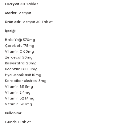
Lacryvit 30 Tablet
Marka
: Lacryvit
Ürün adı
: Lacryvit 30 Tablet
İçeriği:
Balık Yağı 570mg
Çörek otu 175mg
Vitamin C 60mg
Zerdeçal 50mg
Resveratrol 20mg
Koenzim Q10 13mg
Hyaluronik asit 10mg
Karabiber ekstresi 5mg
Vitamin B5 5mg
Vitamin E 4mg
Vitamin B2 1.4mg
Vitamin B6 1mg
Kullanımı
:
Günde 1 Tablet