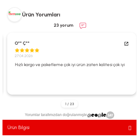
ekler
ve Sabunları
yotlar
Ürün Yorumları
e Losyonlar
sterler
23 yorum
klar
O** Ç**
27.04.2026
Hızlı kargo ve paketleme çok iyi ürün zaten kalitesi çok iyi
leri
Yorumlar tarafımızdan doğrulanmıştır.
Ürün Bilgisi