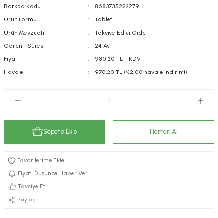
Barkod Kodu
8683735222279
kımı
e Mendilleri
ri
Ürün Formu
Tablet
Ürün Mevzuatı
Takviye Edici Gıda
llagen Cilt Bakımı
ve Emzikleri
Hijyeni
Kovucular
Garanti Süresi
24 Ay
uları
kımı
gler
Fiyat
980,20 TL + KDV
Havale
970,20 TL (%2,00 havale indirimi)
ty Collagen
ları
ar, Şekerler
ünleri
ar
ebiyotikler
rı
Sepete Ekle
Hemen Al
Fiyatı Düşünce Haber Ver
e Tuzlar
ı
er
Tavsiye Et
Paylaş
raller
i ve Nebulizatörler