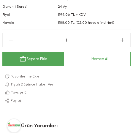
Garanti Süresi
24 Ay
kımı
e Mendilleri
ri
Fiyat
594,06 TL + KDV
llagen Cilt Bakımı
ve Emzikleri
Hijyeni
Kovucular
Havale
588,00 TL (%2,00 havale indirimi)
uları
kımı
gler
ty Collagen
ları
Sepete Ekle
Hemen Al
ar, Şekerler
ünleri
ar
ebiyotikler
rı
Fiyatı Düşünce Haber Ver
Tavsiye Et
Paylaş
e Tuzlar
ı
er
raller
i ve Nebulizatörler
Ürün Yorumları