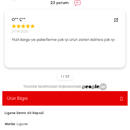
23 yorum
ekler
ve Sabunları
yotlar
e Losyonlar
sterler
O** Ç**
27.04.2026
klar
Hızlı kargo ve paketleme çok iyi ürün zaten kalitesi çok iyi
leri
Yorumlar tarafımızdan doğrulanmıştır.
Ürün Bilgisi
Ligone Demir 60 Kapsül
Marka
: Ligone