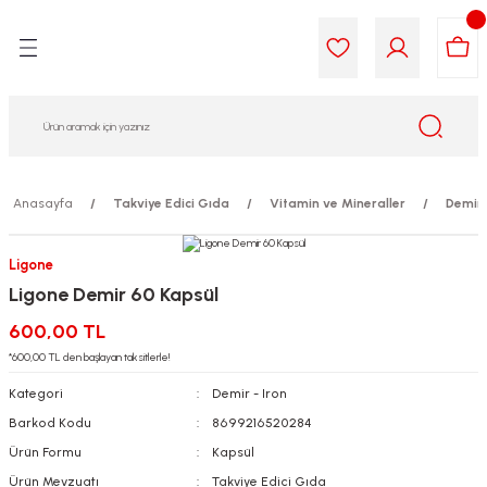
Geri Dön
Geri Dön
Geri Dön
Geri Dön
Geri Dön
Geri Dön
i Gıda
ek
am
leri
lik
sit
opolis
iyeleri
Anasayfa
Takviye Edici Gıda
Vitamin ve Mineraller
Demir 
yel ve Uçucu Yağlar
ımı
ları
r
Ligone
Ligone Demir 60 Kapsül
ega 3...)
akımı
ımı
aratları
600,00 TL
ımı
on Testleri
icileri
*600,00 TL den başlayan taksitlerle!
Kategori
Demir - Iron
tleri
kımı
Barkod Kodu
8699216520284
Ürün Formu
Kapsül
iyeleri
e Temizleme
Ürün Mevzuatı
Takviye Edici Gıda