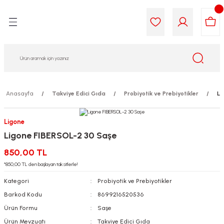
Geri Dön
Geri Dön
Geri Dön
Geri Dön
Geri Dön
Geri Dön
i Gıda
ek
am
leri
lik
sit
opolis
iyeleri
Anasayfa
Takviye Edici Gıda
Probiyotik ve Prebiyotikler
Li
yel ve Uçucu Yağlar
ımı
ları
r
Ligone
Ligone FIBERSOL-2 30 Saşe
ega 3...)
akımı
ımı
aratları
850,00 TL
ımı
on Testleri
icileri
*850,00 TL den başlayan taksitlerle!
Kategori
Probiyotik ve Prebiyotikler
tleri
kımı
Barkod Kodu
8699216520536
Ürün Formu
Saşe
iyeleri
e Temizleme
Ürün Mevzuatı
Takviye Edici Gıda