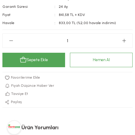
Garanti Süresi
24 Ay
kımı
e Mendilleri
ri
Fiyat
841,58 TL + KDV
llagen Cilt Bakımı
ve Emzikleri
Hijyeni
Kovucular
Havale
833,00 TL (%2,00 havale indirimi)
uları
kımı
gler
ty Collagen
ları
Sepete Ekle
Hemen Al
ar, Şekerler
ünleri
ar
ebiyotikler
rı
Fiyatı Düşünce Haber Ver
Tavsiye Et
Paylaş
e Tuzlar
ı
er
raller
i ve Nebulizatörler
Ürün Yorumları