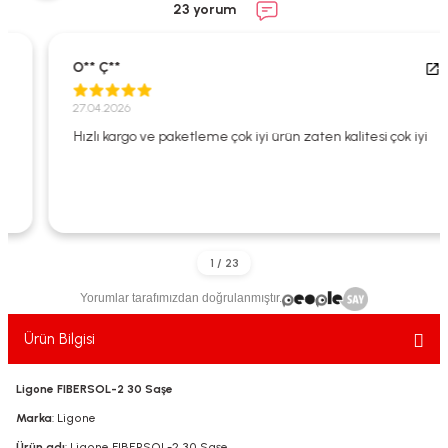
23 yorum
ekler
ve Sabunları
yotlar
e Losyonlar
sterler
O** Ç**
27.04.2026
klar
Hızlı kargo ve paketleme çok iyi ürün zaten kalitesi çok iyi
leri
Yorumlar tarafımızdan doğrulanmıştır.
Ürün Bilgisi
Ligone FIBERSOL-2 30 Saşe
Marka
: Ligone
Ürün adı
: Ligone FIBERSOL-2 30 Saşe