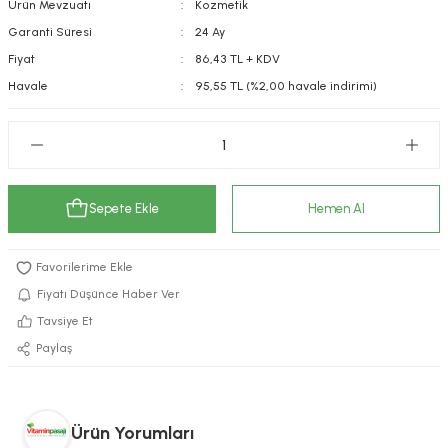
Ürün Mevzuatı
Kozmetik
kımı
e Mendilleri
ri
Garanti Süresi
24 Ay
Fiyat
86,43 TL + KDV
llagen Cilt Bakımı
ve Emzikleri
Hijyeni
Kovucular
Havale
95,55 TL (%2,00 havale indirimi)
uları
kımı
gler
ty Collagen
ları
Sepete Ekle
Hemen Al
ar, Şekerler
ünleri
ar
ebiyotikler
rı
Fiyatı Düşünce Haber Ver
Tavsiye Et
Paylaş
e Tuzlar
ı
er
raller
i ve Nebulizatörler
Ürün Yorumları