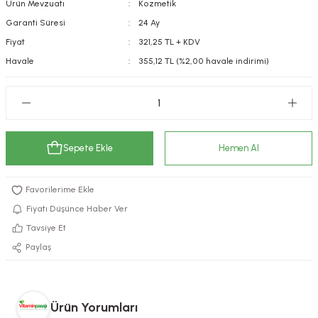
Ürün Mevzuatı
Kozmetik
kımı
e Mendilleri
ri
Garanti Süresi
24 Ay
Fiyat
321,25 TL + KDV
llagen Cilt Bakımı
ve Emzikleri
Hijyeni
Kovucular
Havale
355,12 TL (%2,00 havale indirimi)
uları
kımı
gler
ty Collagen
ları
Sepete Ekle
Hemen Al
ar, Şekerler
ünleri
ar
ebiyotikler
rı
Fiyatı Düşünce Haber Ver
Tavsiye Et
Paylaş
e Tuzlar
ı
er
raller
i ve Nebulizatörler
Ürün Yorumları