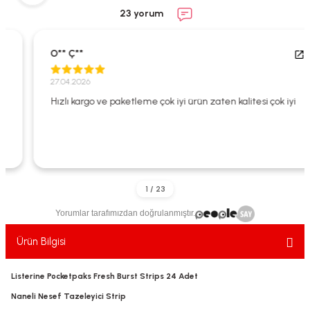
ekler
ve Sabunları
yotlar
23 yorum
e Losyonlar
sterler
O** Ç**
klar
27.04.2026
Hızlı kargo ve paketleme çok iyi ürün zaten kalitesi çok iyi
leri
Yorumlar tarafımızdan doğrulanmıştır.
Ürün Bilgisi
Listerine Pocketpaks Fresh Burst Strips 24 Adet
Naneli Nesef Tazeleyici Strip