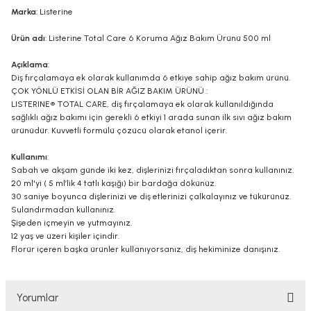
Marka
: Listerine
Ürün adı
: Listerine Total Care 6 Koruma Ağız Bakım Ürünü 500 ml
Açıklama
:
Diş fırçalamaya ek olarak kullanımda 6 etkiye sahip ağız bakım ürünü.
ÇOK YÖNLÜ ETKİSİ OLAN BİR AĞIZ BAKIM ÜRÜNÜ :
LISTERINE® TOTAL CARE, diş fırçalamaya ek olarak kullanıldığında
sağlıklı ağız bakımı için gerekli 6 etkiyi 1 arada sunan ilk sıvı ağız bakım
ürünüdür. Kuvvetli formülü çözücü olarak etanol içerir.
Kullanımı
:
Sabah ve akşam günde iki kez, dişlerinizi fırçaladıktan sonra kullanınız.
20 ml'yi ( 5 ml’lik 4 tatlı kaşığı) bir bardağa dökünüz.
30 saniye boyunca dişlerinizi ve diş etlerinizi çalkalayınız ve tükürünüz.
Sulandırmadan kullanınız.
Şişeden içmeyin ve yutmayınız.
12 yaş ve üzeri kişiler içindir.
Florür içeren başka ürünler kullanıyorsanız, diş hekiminize danışınız.
Yorumlar