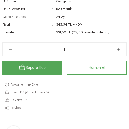
Ürün Formu
Gargara
kımı
e Mendilleri
ri
Ürün Mevzuatı
Kozmatik
Garanti Süresi
24 Ay
llagen Cilt Bakımı
ve Emzikleri
Hijyeni
Kovucular
Fiyat
345,54 TL + KDV
Havale
321,50 TL (%2,00 havale indirimi)
uları
kımı
gler
ty Collagen
ları
ar, Şekerler
ünleri
ar
Sepete Ekle
Hemen Al
ebiyotikler
rı
Fiyatı Düşünce Haber Ver
Tavsiye Et
e Tuzlar
ı
er
Paylaş
raller
i ve Nebulizatörler