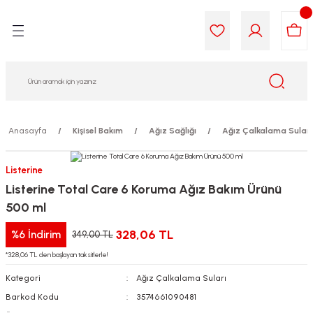
Geri Dön
Geri Dön
Geri Dön
Geri Dön
Geri Dön
Geri Dön
i Gıda
ek
am
leri
lik
sit
opolis
iyeleri
Anasayfa
Kişisel Bakım
Ağız Sağlığı
Ağız Çalkalama Suları
yel ve Uçucu Yağlar
ımı
ları
r
Listerine
Listerine Total Care 6 Koruma Ağız Bakım Ürünü
ega 3...)
akımı
ımı
aratları
500 ml
ımı
on Testleri
icileri
328,06 TL
%6
İndirim
349,00 TL
*328,06 TL den başlayan taksitlerle!
tleri
kımı
Kategori
Ağız Çalkalama Suları
iyeleri
e Temizleme
Barkod Kodu
3574661090481