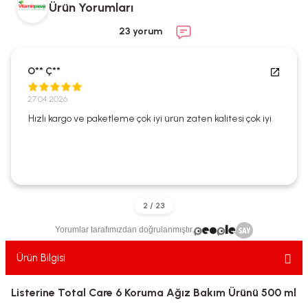
Ürün Yorumları
ekler
ve Sabunları
yotlar
23 yorum
e Losyonlar
sterler
O** Ç**
klar
27.04.2026
Hızlı kargo ve paketleme çok iyi ürün zaten kalitesi çok iyi
leri
Yorumlar tarafımızdan doğrulanmıştır.
Ürün Bilgisi
Listerine Total Care 6 Koruma Ağız Bakım Ürünü 500 ml