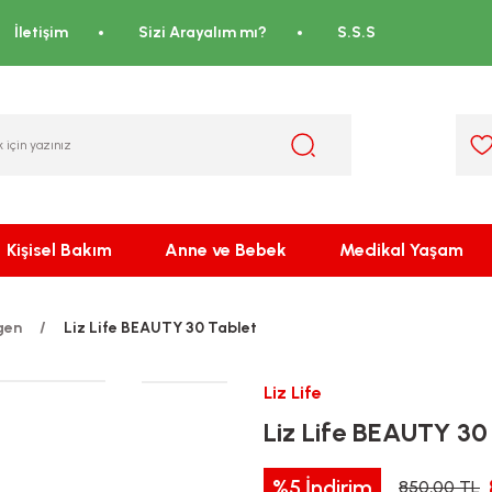
İletişim
Sizi Arayalım mı?
S.S.S
Kişisel Bakım
Anne ve Bebek
Medikal Yaşam
gen
Liz Life BEAUTY 30 Tablet
Liz Life
Liz Life BEAUTY 30
%5
İndirim
850,00 TL