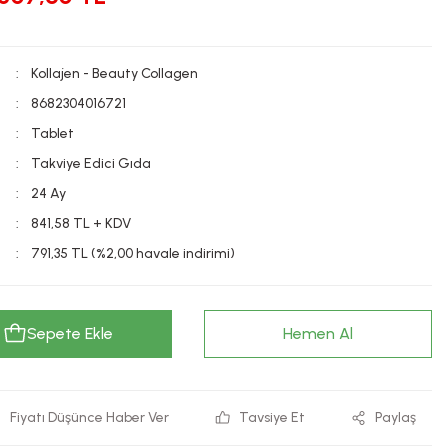
Kollajen - Beauty Collagen
8682304016721
Tablet
Takviye Edici Gıda
24 Ay
841,58 TL + KDV
791,35 TL (%2,00 havale indirimi)
Sepete Ekle
Hemen Al
Fiyatı Düşünce Haber Ver
Tavsiye Et
Paylaş