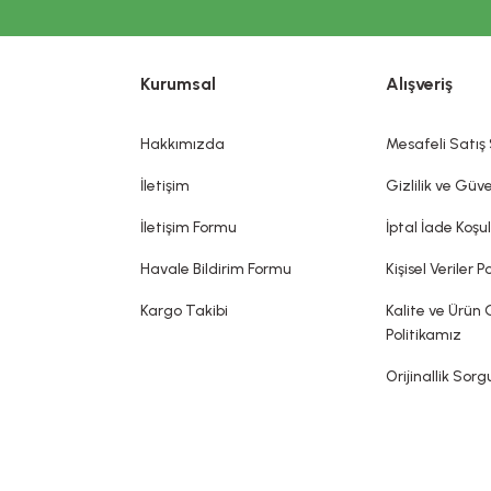
Gönder
RMOKOZMETİK ÜRÜNLERİNDE TANITIM VE SAĞLIK BEYANI İLE İLGİL
rnaklar, kıllar, saçlar, dudaklar ve dış genital organlar gibi değişik 
Kurumsal
Alışveriş
koku vermek, görünümünü değiştirmek ve/veya vücut kokularını düzelt
bir hastalığı tedavi ettiği, tedavisine yardımcı olduğu, hastalığı önle
dia edilemez. Sitemizde belirtilen açıklamalar, üretici, ithalatçı firmalar
Hakkımızda
Mesafeli Satış
sin olarak gerçekleşeceği ya da yan etkileri olmadığı anlamını taşımaz.
İletişim
Gizlilik ve Güve
İletişim Formu
İptal İade Koşul
Havale Bildirim Formu
Kişisel Veriler Po
Kargo Takibi
Kalite ve Ürün 
Politikamız
Orijinallik Sor