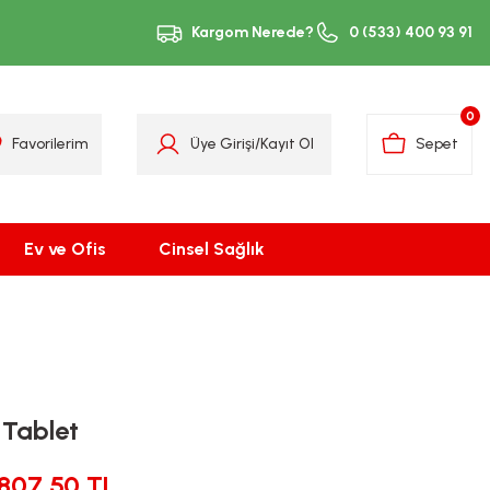
Kargom Nerede?
0 (533) 400 93 91
0
Favorilerim
Üye Girişi
/
Kayıt Ol
Sepet
Ev ve Ofis
Cinsel Sağlık
 Tablet
807,50 TL