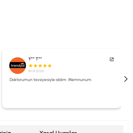
Y** T**
18.04.2026
Doktorumun tavsiyesiyle aldım. Memnunum.