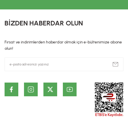
KOZMETİK / DE
Kozmetik / Dermokozmetik ürünleri: İnsan vücudunun epiderma, tı
BİZDEN HABERDAR OLUN
hazırlanmış, tek veya temel amacı bu kısımları temizlemek, 
preparatlar veya maddeler şeklindedir. Kozmetik ürünlerin, Hiç 
ürünlerin cildin alt tabakalarında ve kalıcı olarak etki ettiği id
Fırsat ve indirimlerden haberdar olmak için e-bültenimize abone
dayanmaktadır. Bu bilgiler ürünlerin vaad edilen etkilerinin ke
olun!