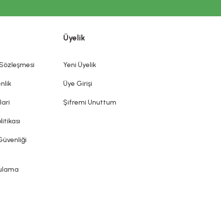
İ ÖNEMLİ UYARI
dış kısımlarına, dişlere ve ağız mukozasına uygulanmak üzere
Üyelik
mek ve/veya korumak veya iyi bir durumda tutmak olan bütün
diği, önlenmesine yardımcı olduğu iddia edilemez. Kozmetik
ın sunduğu ürün etiketi, broşür gibi bilgi ve belgelere
 Sözleşmesi
Yeni Üyelik
nlik
Üye Girişi
lari
Şifremi Unuttum
litikası
Güvenliği
gulama