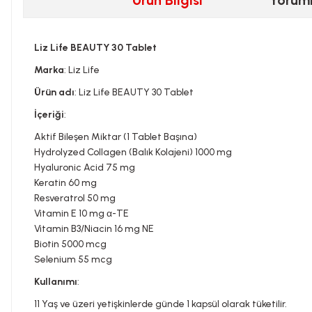
Ürün Bilgisi
Yorum
Liz Life BEAUTY 30 Tablet
Marka
: Liz Life
Ürün adı
: Liz Life BEAUTY 30 Tablet
İçeriği
:
Aktif Bileşen Miktar (1 Tablet Başına)
Hydrolyzed Collagen (Balık Kolajeni) 1000 mg
Hyaluronic Acid 75 mg
Keratin 60 mg
Resveratrol 50 mg
Vitamin E 10 mg α-TE
Vitamin B3/Niacin 16 mg NE
Biotin 5000 mcg
Selenium 55 mcg
Kullanımı
:
11 Yaş ve üzeri yetişkinlerde günde 1 kapsül olarak tüketilir.