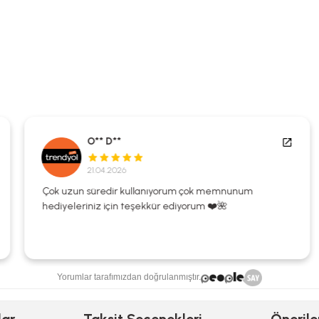
O** D**
21.04.2026
Çok uzun süredir kullanıyorum çok memnunum
hediyeleriniz için teşekkür ediyorum ❤️🌺
Yorumlar tarafımızdan doğrulanmıştır.