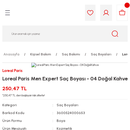
Geri Dön
Geri Dön
Geri Dön
Geri Dön
Geri Dön
Geri Dön
i Gıda
ek
am
leri
lik
sit
opolis
iyeleri
Anasayfa
Kişisel Bakım
Saç Bakımı
Saç Boyaları
Lore
yel ve Uçucu Yağlar
ımı
ları
r
Loreal Paris
Loreal Paris Men Expert Saç Boyası - 04 Doğal Kahve
ega 3...)
akımı
ımı
aratları
250,47 TL
ımı
on Testleri
icileri
*250,47 TL den başlayan taksitlerle!
Kategori
Saç Boyaları
tleri
kımı
Barkod Kodu
3600524000653
Ürün Formu
Boya
iyeleri
e Temizleme
Ürün Mevzuatı
Kozmetik