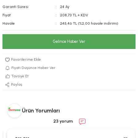
Garanti Süresi
24 Ay
kımı
e Mendilleri
ri
Fiyat
208,73 TL + KDV
llagen Cilt Bakımı
ve Emzikleri
Hijyeni
Kovucular
Havale
245,46 TL (%2,00 havale indirimi)
uları
kımı
gler
Gelince Haber Ver
ty Collagen
ları
ar, Şekerler
ünleri
ar
Fiyatı Düşünce Haber Ver
Tavsiye Et
ebiyotikler
rı
Paylaş
Ürün Yorumları
e Tuzlar
ı
er
23 yorum
raller
i ve Nebulizatörler