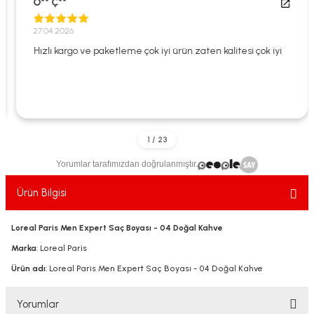
O** Ç**
ekler
ve Sabunları
yotlar
27.04.2026
e Losyonlar
sterler
Hızlı kargo ve paketleme çok iyi ürün zaten kalitesi çok iyi
klar
Yorumlar tarafımızdan doğrulanmıştır.
leri
Ürün Bilgisi
Loreal Paris Men Expert Saç Boyası - 04 Doğal Kahve
Marka
: Loreal Paris
Ürün adı
: Loreal Paris Men Expert Saç Boyası - 04 Doğal Kahve
Yorumlar