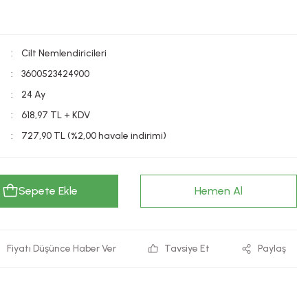
Cilt Nemlendiricileri
3600523424900
24 Ay
618,97 TL + KDV
727,90 TL (%2,00 havale indirimi)
Sepete Ekle
Hemen Al
Fiyatı Düşünce Haber Ver
Tavsiye Et
Paylaş