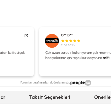
O** D**
21.04.2026
Çok uzun süredir kullanıyorum çok memnunum
hediyeleriniz için teşekkür ediyorum ❤️🌺
Yorumlar tarafımızdan doğrulanmıştır.
lar
Taksit Seçenekleri
Önerile