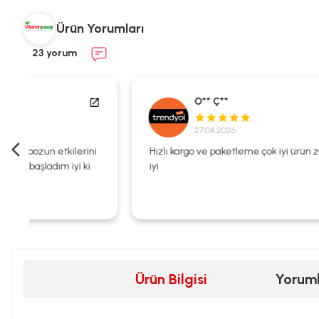
Ürün Yorumları
23 yorum
O** Ç**
27.04.2026
i
Hızlı kargo ve paketleme çok iyi ürün zaten kalitesi çok
iyi
Ürün Bilgisi
Yorum