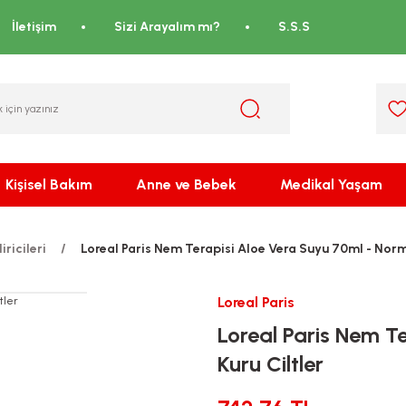
İletişim
Sizi Arayalım mı?
S.S.S
Kişisel Bakım
Anne ve Bebek
Medikal Yaşam
ricileri
Loreal Paris Nem Terapisi Aloe Vera Suyu 70ml - Norma
Loreal Paris
Loreal Paris Nem T
Kuru Ciltler