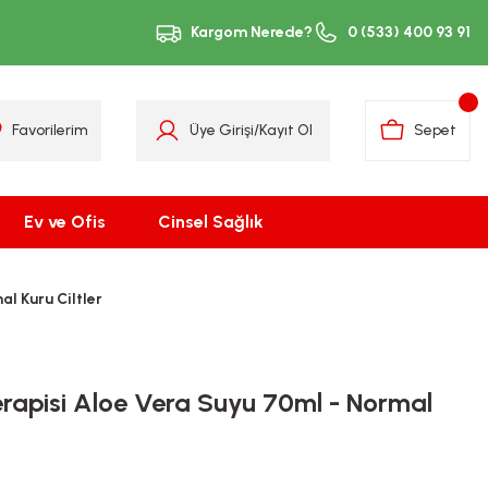
Kargom Nerede?
0 (533) 400 93 91
Favorilerim
Üye Girişi
/
Kayıt Ol
Sepet
Ev ve Ofis
Cinsel Sağlık
l Kuru Ciltler
erapisi Aloe Vera Suyu 70ml - Normal