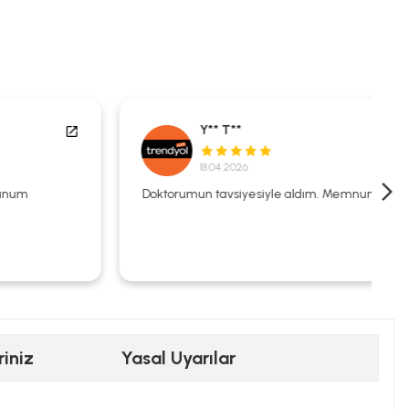
Y** T**
18.04.2026
Doktorumun tavsiyesiyle aldım. Memnunum.
riniz
Yasal Uyarılar