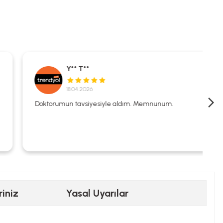
Y** T**
18.04.2026
Doktorumun tavsiyesiyle aldım. Memnunum.
riniz
Yasal Uyarılar