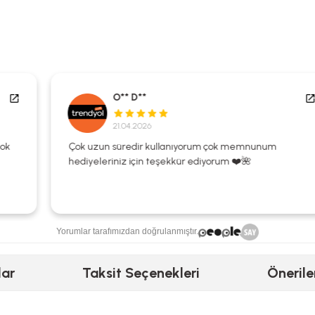
O** D**
21.04.2026
Çok uzun süredir kullanıyorum çok memnunum
hediyeleriniz için teşekkür ediyorum ❤️🌺
Yorumlar tarafımızdan doğrulanmıştır.
lar
Taksit Seçenekleri
Önerile