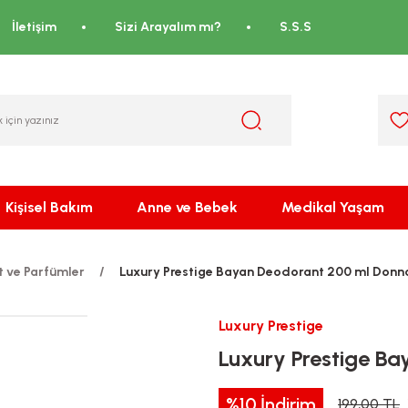
İletişim
Sizi Arayalım mı?
S.S.S
Kişisel Bakım
Anne ve Bebek
Medikal Yaşam
 ve Parfümler
Luxury Prestige Bayan Deodorant 200 ml Donn
Luxury Prestige
Luxury Prestige B
%10
İndirim
199,00 TL