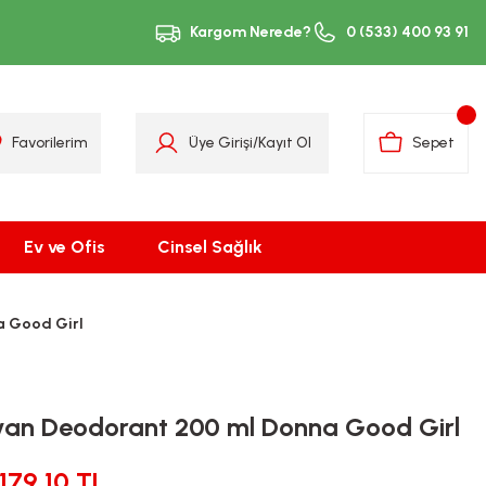
Kargom Nerede?
0 (533) 400 93 91
Favorilerim
Üye Girişi
/
Kayıt Ol
Sepet
Ev ve Ofis
Cinsel Sağlık
a Good Girl
ayan Deodorant 200 ml Donna Good Girl
179,10 TL