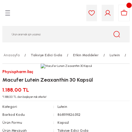
Geri Dön
Geri Dön
Geri Dön
Geri Dön
Geri Dön
Geri Dön
i Gıda
ek
am
leri
lik
sit
opolis
iyeleri
Anasayfa
Takviye Edici Gıda
Etkin Maddeler
Lutein
yel ve Uçucu Yağlar
ımı
ları
r
Physispharm İlaç
Macufer Lutein Zeaxanthin 30 Kapsül
ega 3...)
akımı
ımı
aratları
1.188,00 TL
ımı
on Testleri
icileri
*1.188,00 TL den başlayan taksitlerle!
Kategori
Lutein
tleri
kımı
Barkod Kodu
8681198263112
Ürün Formu
Kapsül
iyeleri
e Temizleme
Ürün Mevzuatı
Takviye Edici Gıda