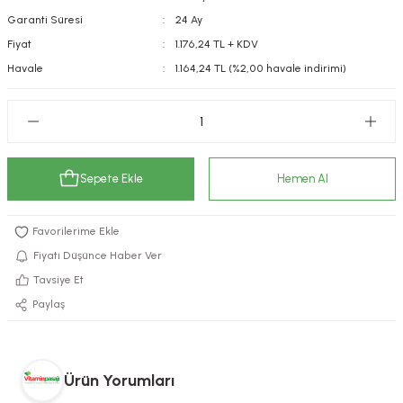
Garanti Süresi
24 Ay
kımı
e Mendilleri
ri
Fiyat
1.176,24 TL + KDV
llagen Cilt Bakımı
ve Emzikleri
Hijyeni
Kovucular
Havale
1.164,24 TL (%2,00 havale indirimi)
uları
kımı
gler
ty Collagen
ları
Sepete Ekle
Hemen Al
ar, Şekerler
ünleri
ar
ebiyotikler
rı
Fiyatı Düşünce Haber Ver
Tavsiye Et
Paylaş
e Tuzlar
ı
er
raller
i ve Nebulizatörler
Ürün Yorumları