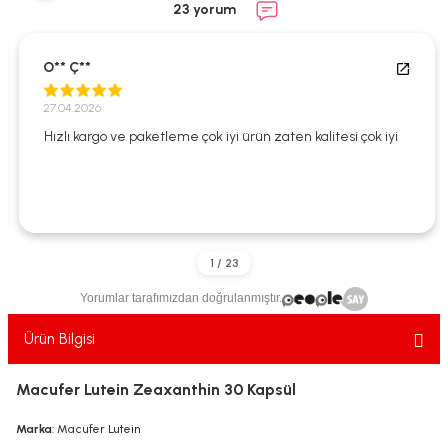
23 yorum
ekler
ve Sabunları
yotlar
e Losyonlar
sterler
O** Ç**
27.04.2026
klar
Hızlı kargo ve paketleme çok iyi ürün zaten kalitesi çok iyi
leri
Yorumlar tarafımızdan doğrulanmıştır.
Ürün Bilgisi
Macufer Lutein Zeaxanthin 30 Kapsül
Marka
: Macufer Lutein