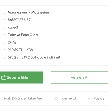
Magnezyum - Magnesium
8683011276187
Kapsül
Takviye Edici Gıda
24 Ay
940,59 TL + KDV
698,25 TL (%2,00 havale indirimi)
Sepete Ekle
Hemen Al
Fiyatı Düşünce Haber Ver
Tavsiye Et
Paylaş