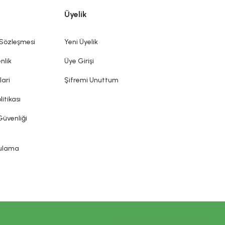
dış kısımlarına, dişlere ve ağız mukozasına uygulanmak üzere
Üyelik
mek ve/veya korumak veya iyi bir durumda tutmak olan bütün
diği, önlenmesine yardımcı olduğu iddia edilemez. Kozmetik
ın sunduğu ürün etiketi, broşür gibi bilgi ve belgelere
 Sözleşmesi
Yeni Üyelik
nlik
Üye Girişi
lari
Şifremi Unuttum
litikası
Güvenliği
gulama