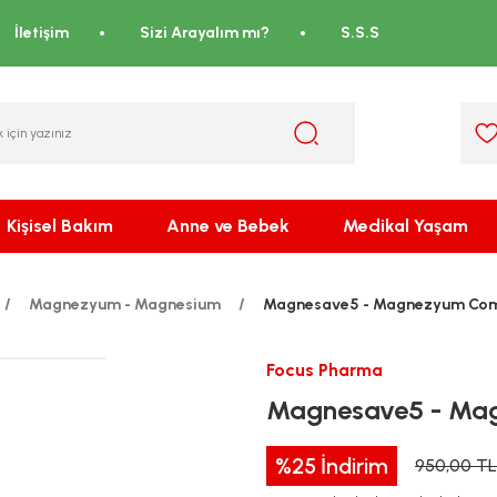
İletişim
Sizi Arayalım mı?
S.S.S
Kişisel Bakım
Anne ve Bebek
Medikal Yaşam
Magnezyum - Magnesium
Magnesave5 - Magnezyum Comp
Focus Pharma
Magnesave5 - Mag
%25
İndirim
950,00 TL