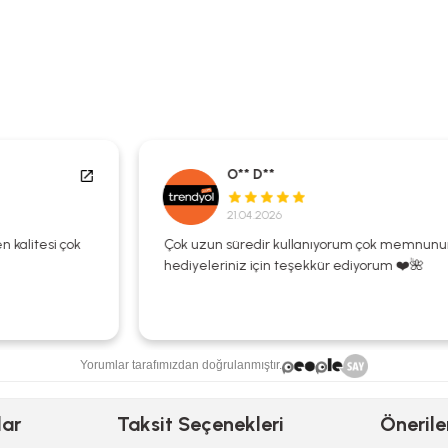
O** D**
21.04.2026
Çok uzun süredir kullanıyorum çok memnunum
hediyeleriniz için teşekkür ediyorum ❤️🌺
Yorumlar tarafımızdan doğrulanmıştır.
lar
Taksit Seçenekleri
Önerile