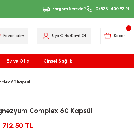
Kargom Nerede?
0 (533) 400 93 91
Favorilerim
Üye Girişi
/
Kayıt Ol
Sepet
Ev ve Ofis
Cinsel Sağlık
lex 60 Kapsül
nezyum Complex 60 Kapsül
712,50 TL