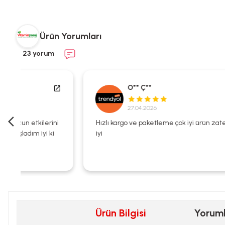
Ürün Yorumları
23 yorum
O** Ç**
27.04.2026
i
Hızlı kargo ve paketleme çok iyi ürün zaten kalitesi çok
iyi
Ürün Bilgisi
Yorum