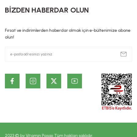
Kozmetik / Dermokozmetik ürünleri: İnsan vücudunun epiderma, tı
BİZDEN HABERDAR OLUN
hazırlanmış, tek veya temel amacı bu kısımları temizlemek, 
preparatlar veya maddeler şeklindedir. Kozmetik ürünlerin, Hiç 
ürünlerin cildin alt tabakalarında ve kalıcı olarak etki ettiği id
Fırsat ve indirimlerden haberdar olmak için e-bültenimize abone
dayanmaktadır. Bu bilgiler ürünlerin vaad edilen etkilerinin ke
olun!
2023 © by Vitamin Pasajı Tüm hakları saklıdır.