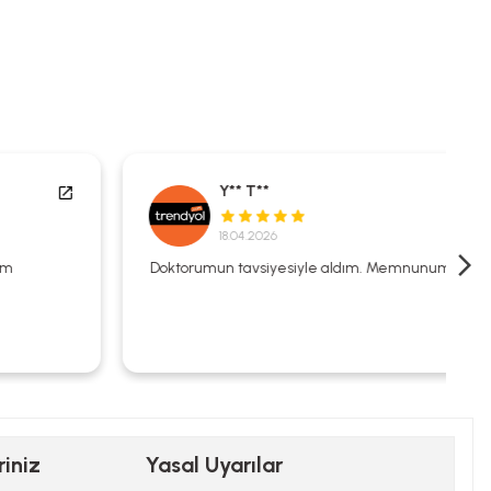
Y** T**
18.04.2026
Doktorumun tavsiyesiyle aldım. Memnunum.
riniz
Yasal Uyarılar