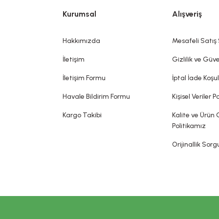
rnaklar, kıllar, saçlar, dudaklar ve dış genital organlar gibi değişik 
Kurumsal
Alışveriş
koku vermek, görünümünü değiştirmek ve/veya vücut kokularını düzelt
bir hastalığı tedavi ettiği, tedavisine yardımcı olduğu, hastalığı önle
dia edilemez. Sitemizde belirtilen açıklamalar, üretici, ithalatçı firmalar
Hakkımızda
Mesafeli Satış
sin olarak gerçekleşeceği ya da yan etkileri olmadığı anlamını taşımaz.
İletişim
Gizlilik ve Güve
İletişim Formu
İptal İade Koşul
Havale Bildirim Formu
Kişisel Veriler Po
Kargo Takibi
Kalite ve Ürün 
Politikamız
Orijinallik Sor