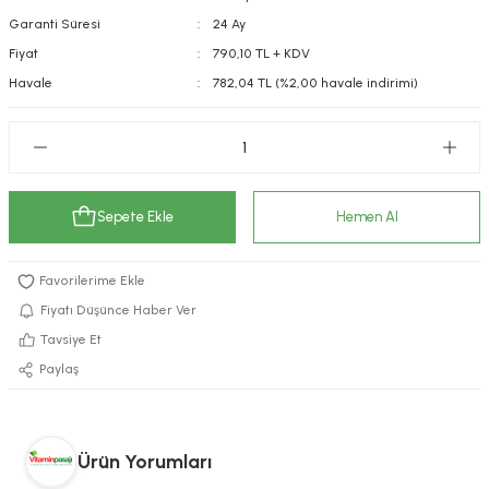
Garanti Süresi
24 Ay
kımı
e Mendilleri
ri
Fiyat
790,10 TL + KDV
llagen Cilt Bakımı
ve Emzikleri
Hijyeni
Kovucular
Havale
782,04 TL (%2,00 havale indirimi)
uları
kımı
gler
ty Collagen
ları
Sepete Ekle
Hemen Al
ar, Şekerler
ünleri
ar
ebiyotikler
rı
Fiyatı Düşünce Haber Ver
Tavsiye Et
Paylaş
e Tuzlar
ı
er
raller
i ve Nebulizatörler
Ürün Yorumları