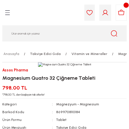
Geri Dön
Geri Dön
Geri Dön
Geri Dön
Geri Dön
Geri Dön
i Gıda
ek
am
leri
lik
sit
opolis
iyeleri
Anasayfa
Takviye Edici Gıda
Vitamin ve Mineraller
Magne
yel ve Uçucu Yağlar
ımı
ları
r
Assos Pharma
Magnesium Quatro 32 Çiğneme Tableti
ega 3...)
akımı
ımı
aratları
798,00 TL
ımı
on Testleri
icileri
*798,00 TL den başlayan taksitlerle!
Kategori
Magnezyum - Magnesium
tleri
kımı
Barkod Kodu
8699708110184
Ürün Formu
Tablet
iyeleri
e Temizleme
Ürün Mevzuatı
Takviye Edici Gıda