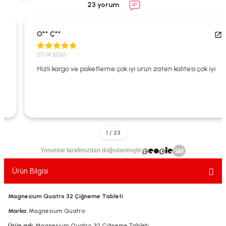
23 yorum
ekler
ve Sabunları
yotlar
e Losyonlar
sterler
O** Ç**
27.04.2026
klar
Hızlı kargo ve paketleme çok iyi ürün zaten kalitesi çok iyi
leri
Yorumlar tarafımızdan doğrulanmıştır.
Ürün Bilgisi
Magnesium Quatro 32 Çiğneme Tableti
Marka
: Magnesium Quatro
Ürün adı
: Magnesium Quatro 32 Çiğneme Tableti