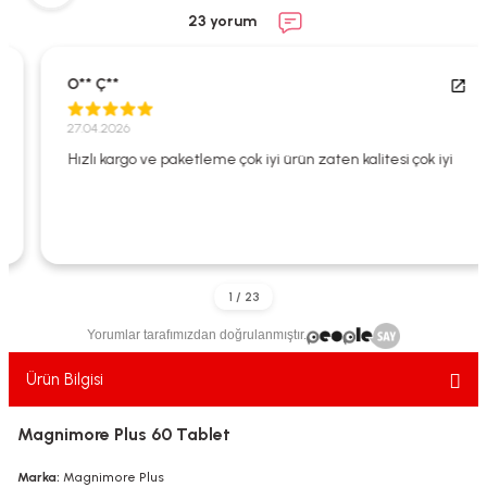
ekler
ve Sabunları
yotlar
23 yorum
e Losyonlar
sterler
O** Ç**
klar
27.04.2026
Hızlı kargo ve paketleme çok iyi ürün zaten kalitesi çok iyi
leri
Yorumlar tarafımızdan doğrulanmıştır.
Ürün Bilgisi
Magnimore Plus 60 Tablet
Marka:
Magnimore Plus