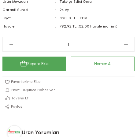
Ürün Mevzuatı
Takviye Edici Gıda
kımı
e Mendilleri
ri
Garanti Süresi
24 Ay
Fiyat
890,10 TL + KDV
llagen Cilt Bakımı
ve Emzikleri
Hijyeni
Kovucular
Havale
792,92 TL (%2,00 havale indirimi)
uları
kımı
gler
ty Collagen
ları
Sepete Ekle
Hemen Al
ar, Şekerler
ünleri
ar
ebiyotikler
rı
Fiyatı Düşünce Haber Ver
Tavsiye Et
Paylaş
e Tuzlar
ı
er
raller
i ve Nebulizatörler
Ürün Yorumları