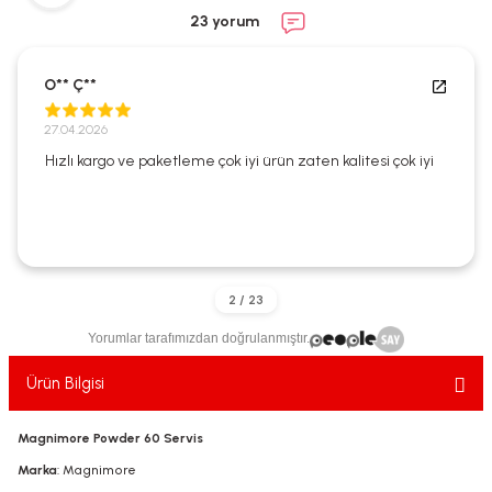
ekler
ve Sabunları
yotlar
23 yorum
e Losyonlar
sterler
O** Ç**
klar
27.04.2026
Hızlı kargo ve paketleme çok iyi ürün zaten kalitesi çok iyi
leri
Yorumlar tarafımızdan doğrulanmıştır.
Ürün Bilgisi
Magnimore Powder 60 Servis
Marka
: Magnimore