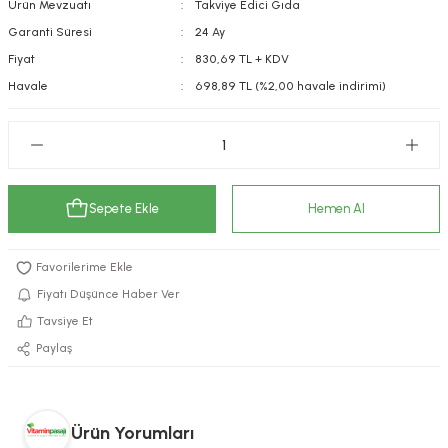
Ürün Mevzuatı
Takviye Edici Gıda
kımı
e Mendilleri
ri
Garanti Süresi
24 Ay
Fiyat
830,69 TL + KDV
llagen Cilt Bakımı
ve Emzikleri
Hijyeni
Kovucular
Havale
698,89 TL (%2,00 havale indirimi)
uları
kımı
gler
ty Collagen
ları
Sepete Ekle
Hemen Al
ar, Şekerler
ünleri
ar
ebiyotikler
rı
Fiyatı Düşünce Haber Ver
Tavsiye Et
Paylaş
e Tuzlar
ı
er
raller
i ve Nebulizatörler
Ürün Yorumları