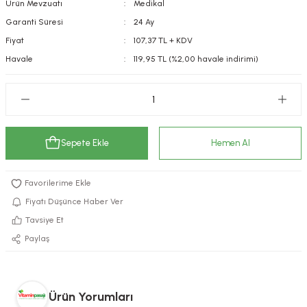
Ürün Mevzuatı
Medikal
kımı
e Mendilleri
ri
Garanti Süresi
24 Ay
Fiyat
107,37 TL + KDV
llagen Cilt Bakımı
ve Emzikleri
Hijyeni
Kovucular
Havale
119,95 TL (%2,00 havale indirimi)
uları
kımı
gler
ty Collagen
ları
Sepete Ekle
Hemen Al
ar, Şekerler
ünleri
ar
ebiyotikler
rı
Fiyatı Düşünce Haber Ver
Tavsiye Et
Paylaş
e Tuzlar
ı
er
raller
i ve Nebulizatörler
Ürün Yorumları