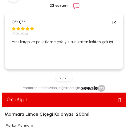
ekler
ve Sabunları
yotlar
23 yorum
e Losyonlar
sterler
O** Ç**
klar
27.04.2026
Hızlı kargo ve paketleme çok iyi ürün zaten kalitesi çok iyi
leri
Yorumlar tarafımızdan doğrulanmıştır.
Ürün Bilgisi
Marmara Limon Çiçeği Kolonyası 200ml
Marka:
Marmara