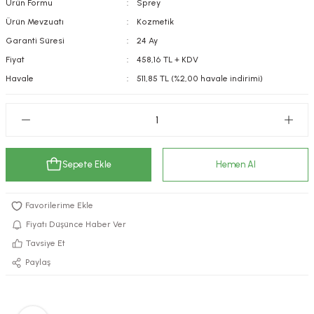
Ürün Formu
Sprey
kımı
e Mendilleri
ri
Ürün Mevzuatı
Kozmetik
Garanti Süresi
24 Ay
llagen Cilt Bakımı
ve Emzikleri
Hijyeni
Kovucular
Fiyat
458,16 TL + KDV
Havale
511,85 TL (%2,00 havale indirimi)
uları
kımı
gler
ty Collagen
ları
ar, Şekerler
ünleri
ar
Sepete Ekle
Hemen Al
ebiyotikler
rı
Fiyatı Düşünce Haber Ver
Tavsiye Et
e Tuzlar
ı
er
Paylaş
raller
i ve Nebulizatörler