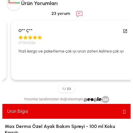
Ürün Yorumları
ekler
ve Sabunları
yotlar
23 yorum
e Losyonlar
sterler
O** Ç**
klar
27.04.2026
Hızlı kargo ve paketleme çok iyi ürün zaten kalitesi çok iyi
leri
Yorumlar tarafımızdan doğrulanmıştır.
Ürün Bilgisi
Max Derma Özel Ayak Bakım Spreyi - 100 ml Koku
Karşıtı