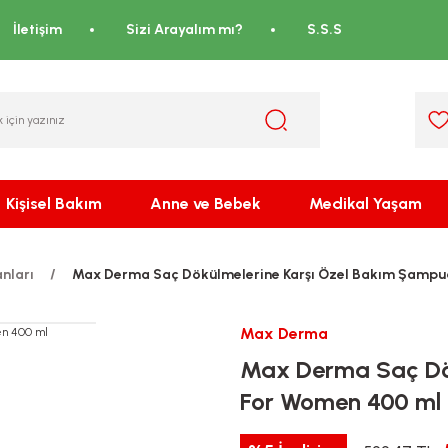
İletişim
Sizi Arayalım mı?
S.S.S
Kişisel Bakım
Anne ve Bebek
Medikal Yaşam
nları
Max Derma Saç Dökülmelerine Karşı Özel Bakım Şampu
Max Derma
Max Derma Saç Dök
For Women 400 ml