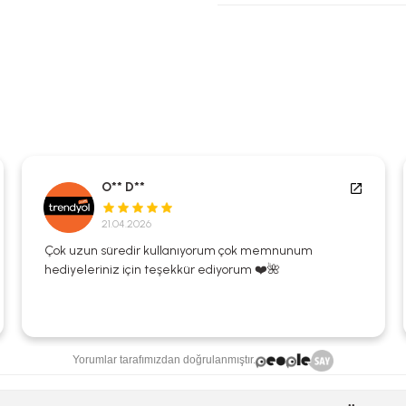
O** D**
21.04.2026
Çok uzun süredir kullanıyorum çok memnunum
hediyeleriniz için teşekkür ediyorum ❤️🌺
Yorumlar tarafımızdan doğrulanmıştır.