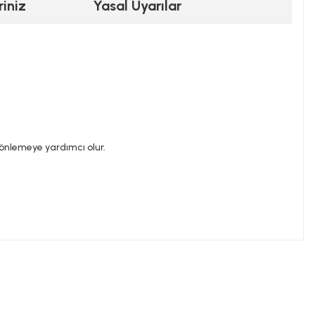
riniz
Yasal Uyarılar
i önlemeye yardımcı olur.
ilirsiniz.
nemi ile hastalık veya ilaç kullanılması durumlarında