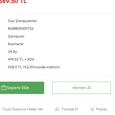
569,50 TL
Saç Şampuanları
8698814009726
Şampuan
Kozmetik
24 Ay
499,56 TL + KDV
558,11 TL (%2,00 havale indirimi)
Sepete Ekle
Hemen Al
Fiyatı Düşünce Haber Ver
Tavsiye Et
Paylaş