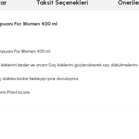
lar
Taksit Seçenekleri
Önerile
mpuanı For Women 400 ml
ampuanı For Women 400 ml
ç köklerini besler ve onarır.Saç köklerini güçlendirerek saç dökülmelerin
 dakika kadar bekleyip iyice durulayınız.
erin,Plantacare
YASAL UYARI
rda yetersiz gördüğünüz noktaları öneri formunu kullanarak tarafımıza ileteb
Bu ürüne ilk yorumu siz yapın!
TAKVİYE EDİCİ GIDALAR HAKKINDA UYARI
ci gıdalar normal beslenmenin yerine geçemez. Hamilelik ve emzirme dö