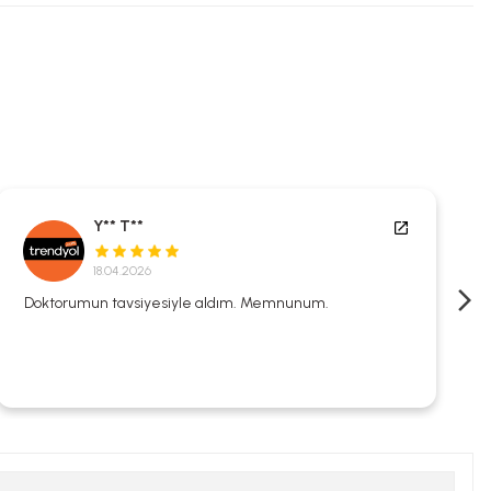
Y** T**
18.04.2026
Doktorumun tavsiyesiyle aldım. Memnunum.