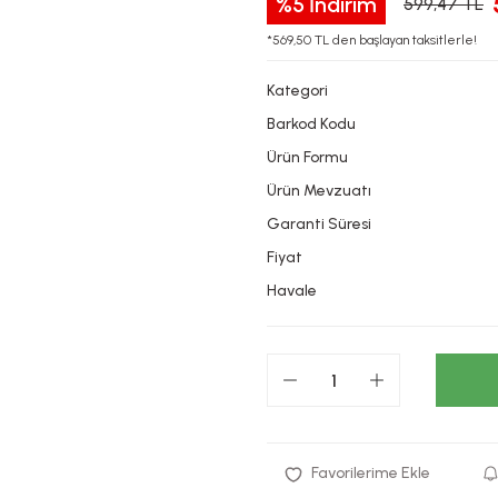
%5
İndirim
599,47 TL
*569,50 TL den başlayan taksitlerle!
Kategori
Barkod Kodu
Ürün Formu
Ürün Mevzuatı
Garanti Süresi
Fiyat
Havale