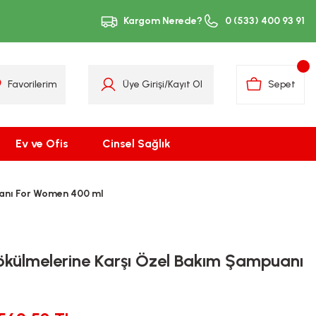
Kargom Nerede?
0 (533) 400 93 91
Favorilerim
Üye Girişi
/
Kayıt Ol
Sepet
Ev ve Ofis
Cinsel Sağlık
anı For Women 400 ml
ülmelerine Karşı Özel Bakım Şampuanı