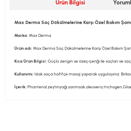
Ürün Bilgisi
Yorum
Max Derma Saç Dökülmelerine Karşı Özel Bakım Şa
Marka:
Max Derma
Ürün adı
: Max Derma Saç Dökülmelerine Karşı Özel Bakım Ş
Kısa Ürün Bilgisi:
Güçlü zengin ve özeş içeriği ile saçları ve sa
Kullanımı:
Islak saça hafifçe masaj yaparak uygulayınız. Birkaç
İçerik:
Phantenol,zeytinyağı,sarımsak,aleovera,trichogen,Glis
Bu ürünün fiyat bilgisi, resim, ürün açıklamalarında ve diğer konula
Görüş ve önerileriniz için teşekkür ederiz.
Tavsiye edilen günlük kullanım dozunu aşmayınız. Takviye edi
Ürün resmi kalitesiz, bozuk veya görüntülenemiyor.