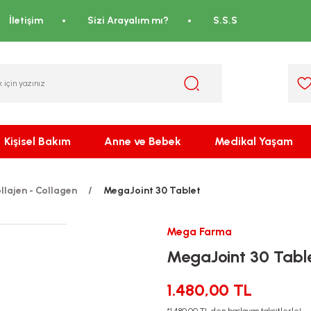
İletişim
Sizi Arayalım mı?
S.S.S
Kişisel Bakım
Anne ve Bebek
Medikal Yaşam
llajen - Collagen
MegaJoint 30 Tablet
Mega Farma
MegaJoint 30 Tabl
1.480,00 TL