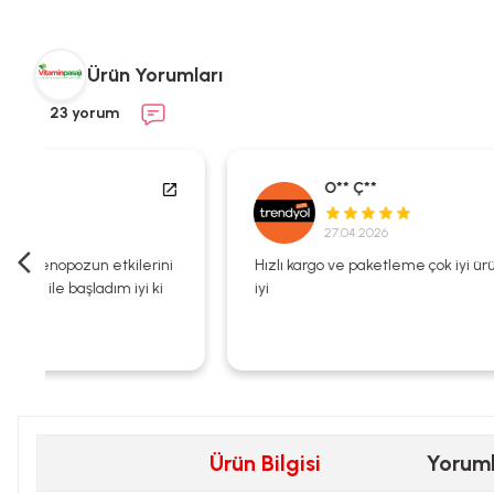
Ürün Yorumları
23 yorum
O** Ç**
27.04.2026
i
Hızlı kargo ve paketleme çok iyi ürün zaten kalitesi çok
iyi
Ürün Bilgisi
Yorum