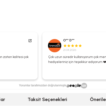
O** D**
21.04.2026
Çok uzun süredir kullanıyorum çok memnunum
hediyeleriniz için teşekkür ediyorum ❤️🌺
Yorumlar tarafımızdan doğrulanmıştır.
lar
Taksit Seçenekleri
Önerile