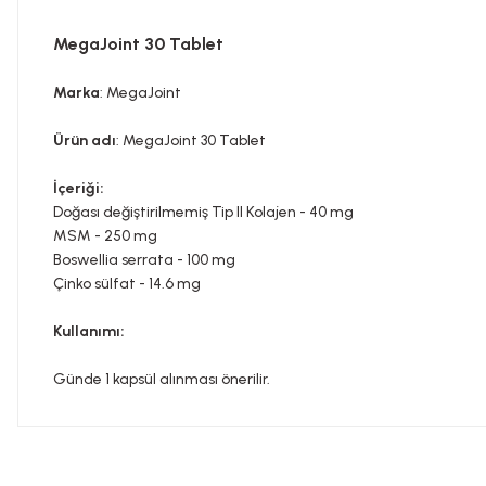
MegaJoint 30 Tablet
Marka
: MegaJoint
Ürün adı
: MegaJoint 30 Tablet
İçeriği:
Doğası değiştirilmemiş Tip II Kolajen - 40 mg
MSM - 250 mg
Boswellia serrata - 100 mg
Çinko sülfat - 14.6 mg
Kullanımı:
Günde 1 kapsül alınması önerilir.
Bu ürünün fiyat bilgisi, resim, ürün açıklamalarında ve diğer konula
Görüş ve önerileriniz için teşekkür ederiz.