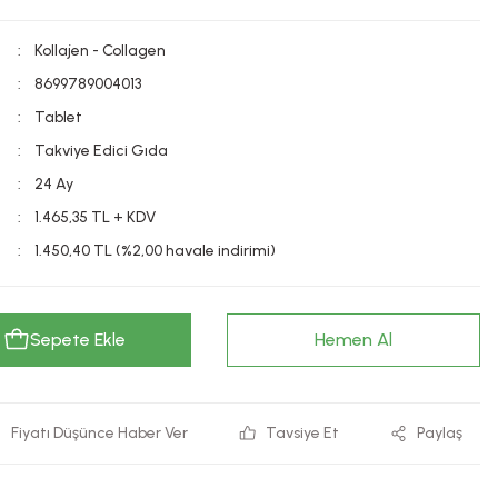
Kollajen - Collagen
8699789004013
Tablet
Takviye Edici Gıda
24 Ay
1.465,35 TL + KDV
1.450,40 TL (%2,00 havale indirimi)
Sepete Ekle
Hemen Al
Fiyatı Düşünce Haber Ver
Tavsiye Et
Paylaş