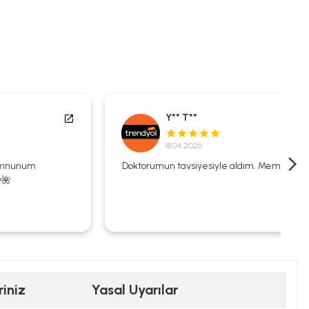
Y** T**
18.04.2026
Doktorumun tavsiyesiyle aldım. Memnunum.
riniz
Yasal Uyarılar