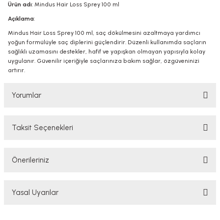
Ürün adı
: Mindus Hair Loss Sprey 100 ml
Açıklama
:
Mindus Hair Loss Sprey 100 ml, saç dökülmesini azaltmaya yardımcı
yoğun formülüyle saç diplerini güçlendirir. Düzenli kullanımda saçların
sağlıklı uzamasını destekler, hafif ve yapışkan olmayan yapısıyla kolay
uygulanır. Güvenilir içeriğiyle saçlarınıza bakım sağlar, özgüveninizi
artırır.
Yorumlar
Taksit Seçenekleri
Bu ürüne ilk yorumu siz yapın!
Önerileriniz
Yorum Yaz
Bu ürünün fiyat bilgisi, resim, ürün açıklamalarında ve diğer konularda
Yasal Uyarılar
yetersiz gördüğünüz noktaları öneri formunu kullanarak tarafımıza
iletebilirsiniz.
Görüş ve önerileriniz için teşekkür ederiz.
YASAL UYARI