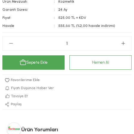
Ürün Mevzuatı
Kozmetik
kımı
e Mendilleri
ri
Garanti Süresi
24 Ay
Fiyat
525,00 TL + KDV
llagen Cilt Bakımı
ve Emzikleri
Hijyeni
Kovucular
Havale
555,66 TL (%2,00 havale indirimi)
uları
kımı
gler
ty Collagen
ları
Sepete Ekle
Hemen Al
ar, Şekerler
ünleri
ar
ebiyotikler
rı
Fiyatı Düşünce Haber Ver
Tavsiye Et
Paylaş
e Tuzlar
ı
er
raller
i ve Nebulizatörler
Ürün Yorumları