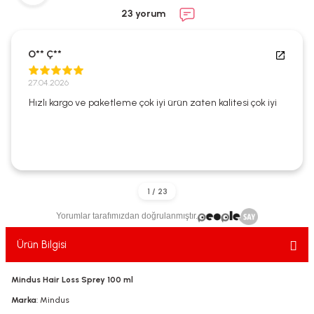
ekler
ve Sabunları
yotlar
23 yorum
e Losyonlar
sterler
O** Ç**
klar
27.04.2026
Hızlı kargo ve paketleme çok iyi ürün zaten kalitesi çok iyi
leri
Yorumlar tarafımızdan doğrulanmıştır.
Ürün Bilgisi
Mindus Hair Loss Sprey 100 ml
Marka
: Mindus