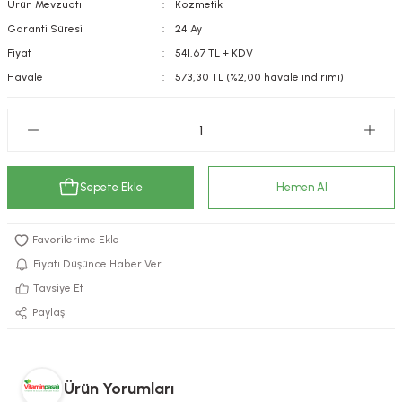
Ürün Mevzuatı
Kozmetik
kımı
e Mendilleri
ri
Garanti Süresi
24 Ay
Fiyat
541,67 TL + KDV
llagen Cilt Bakımı
ve Emzikleri
Hijyeni
Kovucular
Havale
573,30 TL (%2,00 havale indirimi)
uları
kımı
gler
ty Collagen
ları
Sepete Ekle
Hemen Al
ar, Şekerler
ünleri
ar
ebiyotikler
rı
Fiyatı Düşünce Haber Ver
Tavsiye Et
Paylaş
e Tuzlar
ı
er
raller
i ve Nebulizatörler
Ürün Yorumları