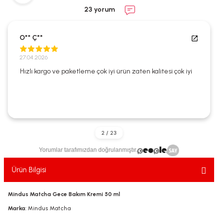
ekler
ve Sabunları
yotlar
23 yorum
e Losyonlar
sterler
O** Ç**
klar
27.04.2026
Hızlı kargo ve paketleme çok iyi ürün zaten kalitesi çok iyi
leri
Yorumlar tarafımızdan doğrulanmıştır.
Ürün Bilgisi
Mindus Matcha Gece Bakım Kremi 50 ml
Marka
: Mindus Matcha