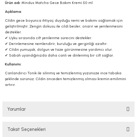
Ürün adı
: Mindus Matcha Gece Bakım Kremi 50 ml
Açıklama
:
Cildin gece boyunca ihtiyaç duyduğu nemi ve bakımı sağlamak için
geliştirilmiştir. Zengin dokusu ile cildi besler, onarır ve yenilenmesini
destekler.
✔ Uyku sırasında cilt yenilenme sürecini destekler.
✔ Derinlemesine nemlendirir, kuruluğu ve gerginliği azaltır.
✔ Cildin yumuşak, dolgun ve taze görünmesine yardımcı olur.
✔ Sabah uyandığınızda daha canlı ve dinlenmiş bir cilt sağlar.
Kullanımı
:
Canlandırıcı Tonik ile silinmiş ve temizlenmiş yüzünüze ince tabaka
şeklinde sürünüz. Cildin önceden temizlenmiş olması kremin emilimini
artırır.
Yorumlar
Taksit Seçenekleri
Bu ürüne ilk yorumu siz yapın!