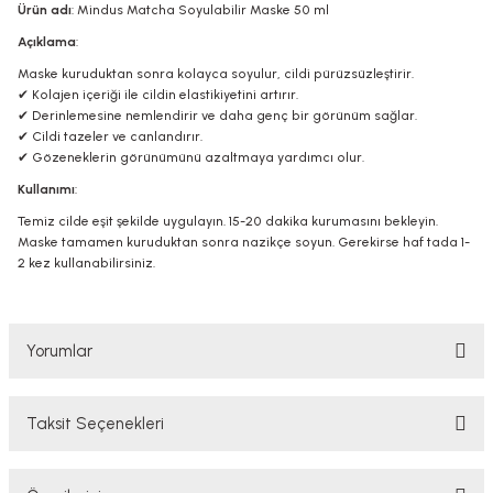
Ürün adı
: Mindus Matcha Soyulabilir Maske 50 ml
Açıklama
:
Maske kuruduktan sonra kolayca soyulur, cildi pürüzsüzleştirir.
✔ Kolajen içeriği ile cildin elastikiyetini artırır.
✔ Derinlemesine nemlendirir ve daha genç bir görünüm sağlar.
✔ Cildi tazeler ve canlandırır.
✔ Gözeneklerin görünümünü azaltmaya yardımcı olur.
Kullanımı
:
Temiz cilde eşit şekilde uygulayın. 15-20 dakika kurumasını bekleyin.
Maske tamamen kuruduktan sonra nazikçe soyun. Gerekirse haf tada 1-
2 kez kullanabilirsiniz.
Yorumlar
Taksit Seçenekleri
Bu ürüne ilk yorumu siz yapın!