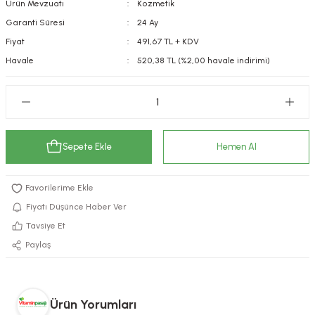
Ürün Mevzuatı
Kozmetik
kımı
e Mendilleri
ri
Garanti Süresi
24 Ay
Fiyat
491,67 TL + KDV
llagen Cilt Bakımı
ve Emzikleri
Hijyeni
Kovucular
Havale
520,38 TL (%2,00 havale indirimi)
uları
kımı
gler
ty Collagen
ları
Sepete Ekle
Hemen Al
ar, Şekerler
ünleri
ar
ebiyotikler
rı
Fiyatı Düşünce Haber Ver
Tavsiye Et
Paylaş
e Tuzlar
ı
er
raller
i ve Nebulizatörler
Ürün Yorumları