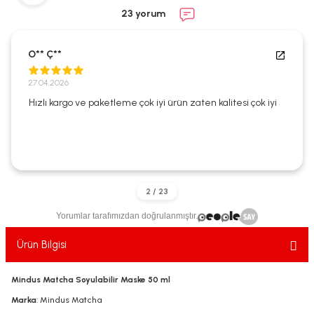
ekler
ve Sabunları
yotlar
23 yorum
e Losyonlar
sterler
O** Ç**
klar
27.04.2026
Hızlı kargo ve paketleme çok iyi ürün zaten kalitesi çok iyi
leri
Yorumlar tarafımızdan doğrulanmıştır.
Ürün Bilgisi
Mindus Matcha Soyulabilir Maske 50 ml
Marka
: Mindus Matcha