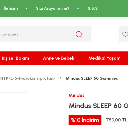
İletişim
Sizi Arayalım mı?
S.S.S
Kişisel Bakım
Anne ve Bebek
Medikal Yaşam
-HTP (L-5-Hidroksitriptofan)
Mindus SLEEP 60 Gummies
Mindus
Mindus SLEEP 60 
%10
İndirim
750,00 TL