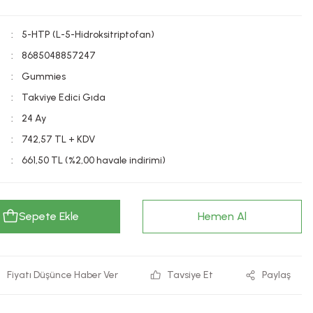
5-HTP (L-5-Hidroksitriptofan)
8685048857247
Gummies
Takviye Edici Gıda
24 Ay
742,57 TL + KDV
661,50 TL (%2,00 havale indirimi)
Sepete Ekle
Hemen Al
Fiyatı Düşünce Haber Ver
Tavsiye Et
Paylaş