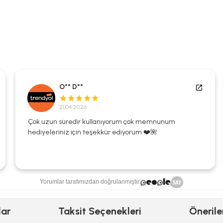
O** D**
21.04.2026
Çok uzun süredir kullanıyorum çok memnunum
hediyeleriniz için teşekkür ediyorum ❤️🌺
Yorumlar tarafımızdan doğrulanmıştır.
lar
Taksit Seçenekleri
Önerile