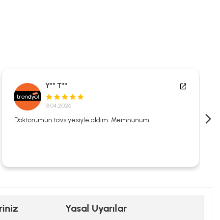
Y** T**
18.04.2026
Doktorumun tavsiyesiyle aldım. Memnunum.
riniz
Yasal Uyarılar