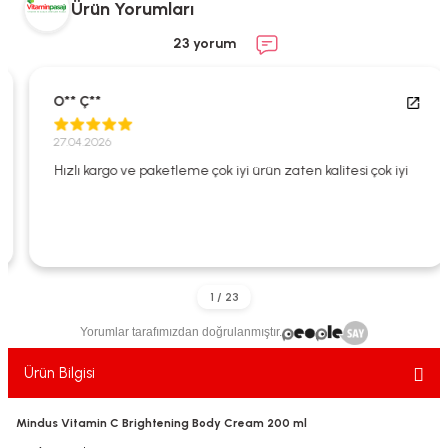
Ürün Yorumları
ekler
ve Sabunları
yotlar
23 yorum
e Losyonlar
sterler
O** Ç**
klar
27.04.2026
Hızlı kargo ve paketleme çok iyi ürün zaten kalitesi çok iyi
leri
Yorumlar tarafımızdan doğrulanmıştır.
Ürün Bilgisi
Mindus Vitamin C Brightening Body Cream 200 ml