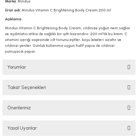
Marka
: Mindus
Ürün adı
: Mindus Vitamin C Brightening Body Cream 200 ml
Açıklama
:
Mindus Vitamin C Brightening Body Cream, cildinize yoğun nem sağlar
ve aydınlatıcı etkisi ile sağlıklı bir ışıltı kazandırır. 200 ml'lik bu krem, C
vitamini içeriği sayesinde cilt tonunu eşitler, koyu lekeleri azaltır ve
cildinizi yeniler. Günlük kullanıma uygun hafif yapısı ile cildinizi
yumuşacık yapar.
Yorumlar
Taksit Seçenekleri
Bu ürüne ilk yorumu siz yapın!
Önerileriniz
Yorum Yaz
Bu ürünün fiyat bilgisi, resim, ürün açıklamalarında ve diğer konularda
Yasal Uyarılar
yetersiz gördüğünüz noktaları öneri formunu kullanarak tarafımıza
iletebilirsiniz.