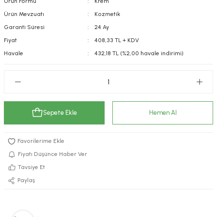
Ürün Formu
Krem
kımı
e Mendilleri
ri
Ürün Mevzuatı
Kozmetik
Garanti Süresi
24 Ay
llagen Cilt Bakımı
ve Emzikleri
Hijyeni
Kovucular
Fiyat
408,33 TL + KDV
Havale
432,18 TL (%2,00 havale indirimi)
uları
kımı
gler
ty Collagen
ları
ar, Şekerler
ünleri
ar
Sepete Ekle
Hemen Al
ebiyotikler
rı
Fiyatı Düşünce Haber Ver
Tavsiye Et
e Tuzlar
ı
er
Paylaş
raller
i ve Nebulizatörler