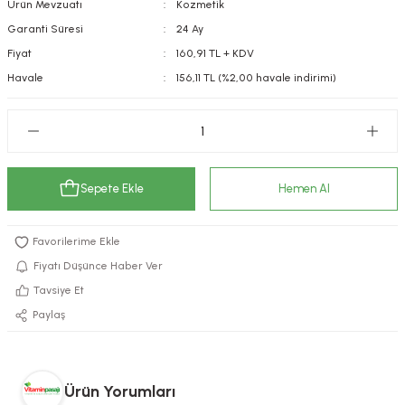
Ürün Mevzuatı
Kozmetik
kımı
e Mendilleri
ri
Garanti Süresi
24 Ay
Fiyat
160,91 TL + KDV
llagen Cilt Bakımı
ve Emzikleri
Hijyeni
Kovucular
Havale
156,11 TL (%2,00 havale indirimi)
uları
kımı
gler
ty Collagen
ları
Sepete Ekle
Hemen Al
ar, Şekerler
ünleri
ar
ebiyotikler
rı
Fiyatı Düşünce Haber Ver
Tavsiye Et
Paylaş
e Tuzlar
ı
er
raller
i ve Nebulizatörler
Ürün Yorumları