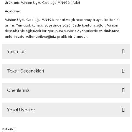
Ürün adı
: Minion Uyku Gözlüğü MN496 1 Adet
Açıklama
:
Minion Uyku Gözlüğü MN496, rahat ve şık tasarımıyla uyku kalitenizi
artırır. Yumuşak kumaşı sayesinde yüzünüzde konfor sağlar, Minion
desenleriyle eğlenceli bir görünüm sunar. Seyahatlerde ve dinlenme
anlarınızda kullanabileceğiniz pratik bir üründür.
Yorumlar
Taksit Seçenekleri
Bu ürüne ilk yorumu siz yapın!
Önerileriniz
Yorum Yaz
Bu ürünün fiyat bilgisi, resim, ürün açıklamalarında ve diğer konularda
Yasal Uyarılar
yetersiz gördüğünüz noktaları öneri formunu kullanarak tarafımıza
iletebilirsiniz.
Görüş ve önerileriniz için teşekkür ederiz.
YASAL UYARI
Etiketler :