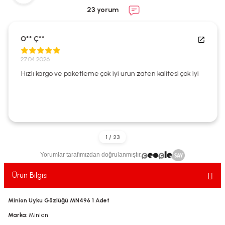
ekler
ve Sabunları
yotlar
23 yorum
e Losyonlar
sterler
O** Ç**
klar
27.04.2026
Hızlı kargo ve paketleme çok iyi ürün zaten kalitesi çok iyi
leri
Yorumlar tarafımızdan doğrulanmıştır.
Ürün Bilgisi
Minion Uyku Gözlüğü MN496 1 Adet
Marka
: Minion